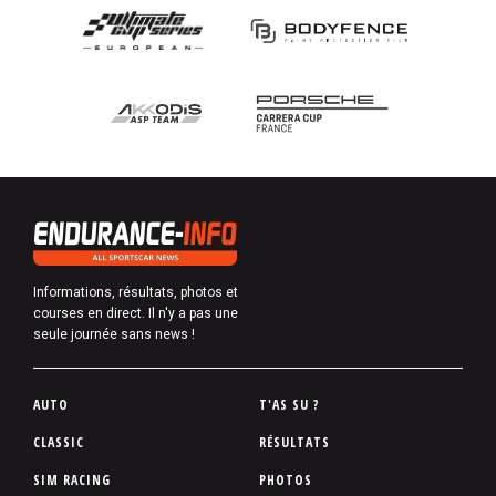
Informations, résultats, photos et
courses en direct. Il n'y a pas une
seule journée sans news !
P
AUTO
T'AS SU ?
i
CLASSIC
RÉSULTATS
e
SIM RACING
PHOTOS
d