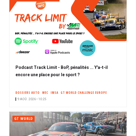
Podcast Track Limit - BoP, pénalités ... Y'a-t-il
encore une place pour le sport ?
DOSSIERS AUTO
WEC
IMSA
GT WORLD CHALLENGE EUROPE
9 AOÛ. 2026 • 10:25
GT WORLD