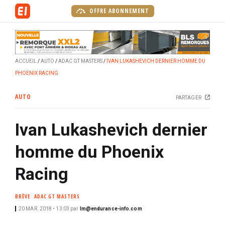
A
OFFRE ABONNEMENT
l
l
e
r
ACCUEIL
AUTO
ADAC GT MASTERS
IVAN LUKASHEVICH DERNIER HOMME DU
a
PHOENIX RACING
u
c
AUTO
PARTAGER
o
n
Ivan Lukashevich dernier
t
e
homme du Phoenix
n
u
Racing
p
r
BRÈVE
ADAC GT MASTERS
i
20 MAR. 2018 • 13:03
par
lm@endurance-info.com
n
c