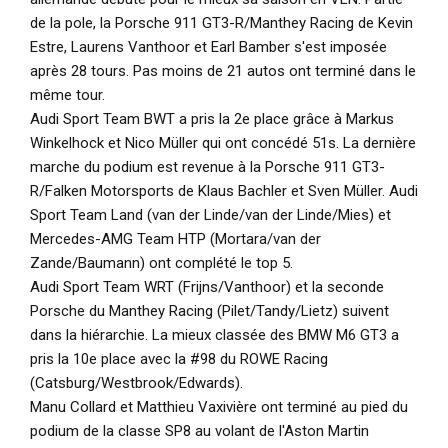
de la pole, la Porsche 911 GT3-R/Manthey Racing de Kevin
Estre, Laurens Vanthoor et Earl Bamber s'est imposée
après 28 tours. Pas moins de 21 autos ont terminé dans le
même tour.
Audi Sport Team BWT a pris la 2e place grâce à Markus
Winkelhock et Nico Müller qui ont concédé 51s. La dernière
marche du podium est revenue à la Porsche 911 GT3-
R/Falken Motorsports de Klaus Bachler et Sven Müller. Audi
Sport Team Land (van der Linde/van der Linde/Mies) et
Mercedes-AMG Team HTP (Mortara/van der
Zande/Baumann) ont complété le top 5.
Audi Sport Team WRT (Frijns/Vanthoor) et la seconde
Porsche du Manthey Racing (Pilet/Tandy/Lietz) suivent
dans la hiérarchie. La mieux classée des BMW M6 GT3 a
pris la 10e place avec la #98 du ROWE Racing
(Catsburg/Westbrook/Edwards).
Manu Collard et Matthieu Vaxivière ont terminé au pied du
podium de la classe SP8 au volant de l'Aston Martin