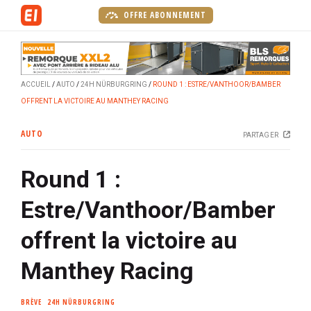
A
OFFRE ABONNEMENT
l
l
e
r
ACCUEIL
AUTO
24H NÜRBURGRING
ROUND 1 : ESTRE/VANTHOOR/BAMBER
a
OFFRENT LA VICTOIRE AU MANTHEY RACING
u
c
AUTO
PARTAGER
o
n
Round 1 :
t
e
Estre/Vanthoor/Bamber
n
u
offrent la victoire au
p
r
Manthey Racing
i
n
BRÈVE
24H NÜRBURGRING
c