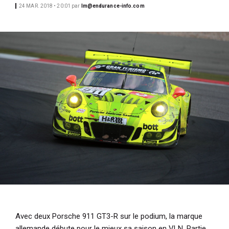
24 MAR. 2018 • 20:01
par
lm@endurance-info.com
i
p
a
l
Avec deux Porsche 911 GT3-R sur le podium, la marque
allemande débute pour le mieux sa saison en VLN. Partie