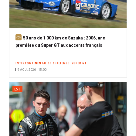
A
50 ans de 1 000 km de Suzuka : 2006, une
b
première du Super GT aux accents français
o
n
INTERCONTINENTAL GT CHALLENGE
SUPER GT
n
9 AOÛ. 2026 • 15:00
é
LST