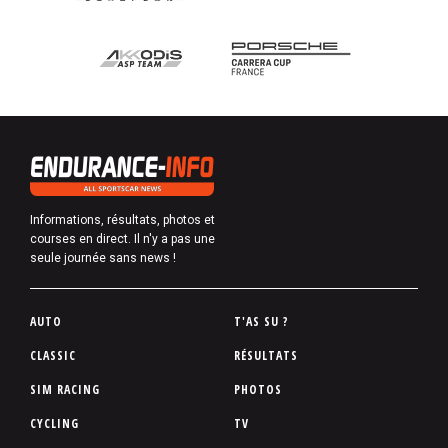
Informations, résultats, photos et
courses en direct. Il n'y a pas une
seule journée sans news !
P
AUTO
T'AS SU ?
i
CLASSIC
RÉSULTATS
e
SIM RACING
PHOTOS
d
d
CYCLING
TV
e