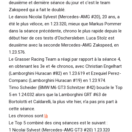
deuxième et dernière séance du jour et c'est le team
Zakspeed qui a fait le doublé.
Le danois Nicolai Sylvest (Mercedes-AMG #20), 20 ans, a
été le plus véloce, en 1.23.320, mieux que Markus Pommer
dans la séance précédente, chrono le plus rapide depuis le
début hier de ces tests d'Oschersleben. Luca Stolz est
deuxième avec la seconde Mercedes-AMG Zakspeed, en
1.23.576.
Le Grasser Racing Team a réagi par rapport à la séance 4,
en obtenant les 3e et 4e chronos, avec Christian Engelhart
(Lamborghini Huracan #82) en 1.23.619 et Ezequiel Perez-
Companc (Lamborghini Huracan #19) en 1.23.974.
Timo Scheider (BMW M6 GT3 Schnitzer #42) boucle le Top
5 en 1.24.032 alors que la Lamborghini GRT #63 de
Bortolotti et Caldarelli, la plus vite hier, n'a pas pris part à
cette séance.
Les chronos sont
là
Le Top 5 combiné des cinq séances est le suivant :
1 Nicolai Sylvest (Mercedes-AMG GT3 #20) 1.23.320