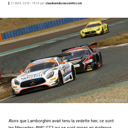
27 MAR. 2018 • 18:54
par
claudeenduranceinfocom
i
p
a
l
Alors que Lamborghini avait tenu la vedette hier, ce sont
les Mercedes-AMG GT3 qui se sont mises en évidence