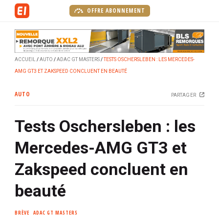
A
OFFRE ABONNEMENT
l
l
e
r
ACCUEIL
AUTO
ADAC GT MASTERS
TESTS OSCHERSLEBEN : LES MERCEDES-
a
AMG GT3 ET ZAKSPEED CONCLUENT EN BEAUTÉ
u
c
AUTO
PARTAGER
o
n
Tests Oschersleben : les
t
e
Mercedes-AMG GT3 et
n
u
Zakspeed concluent en
p
r
beauté
i
n
BRÈVE
ADAC GT MASTERS
c