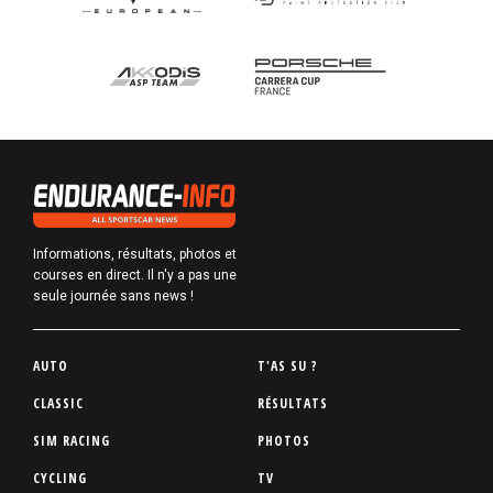
Informations, résultats, photos et
courses en direct. Il n'y a pas une
seule journée sans news !
P
AUTO
T'AS SU ?
i
CLASSIC
RÉSULTATS
e
SIM RACING
PHOTOS
d
d
CYCLING
TV