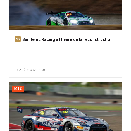
A
Saintéloc Racing à l'heure de la reconstruction
b
o
n
n
8 AOÛ. 2026 • 12:00
é
IGTC