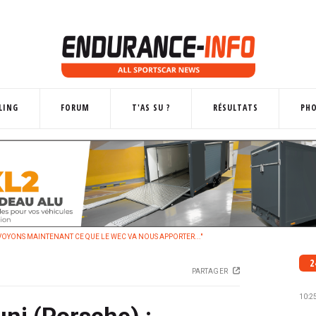
LING
FORUM
T'AS SU ?
RÉSULTATS
PH
VOYONS MAINTENANT CE QUE LE WEC VA NOUS APPORTER..."
2
PARTAGER
10:2
ni (Porsche) :