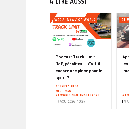
À LIRE AUSSI
WEC / IMSA / GT WORLD
GT 
Podcast Track Limit -
Apr
BoP, pénalités ... Y'a-t-il
les
encore une place pour le
im
sport ?
DOSSIERS AUTO
WEC
IMSA
GT WORLD CHALLENGE EUROPE
GT 
9 AOÛ. 2026 • 10:25
9 A