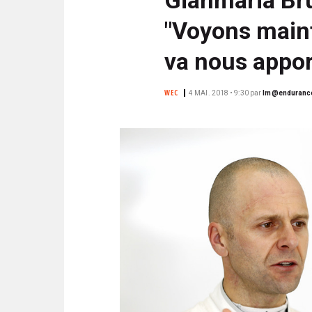
N
i
C
"Voyons main
p
I
a
P
va nous apport
l
A
L
WEC
4 MAI. 2018 • 9:30
par
lm@enduranc
E