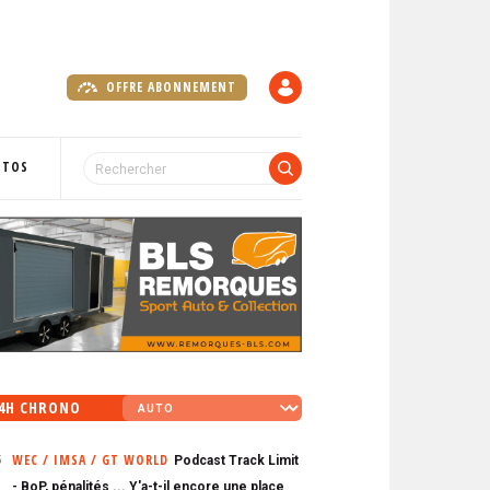
OFFRE ABONNEMENT
C
O
M
P
OTOS
T
E
4H CHRONO
WEC / IMSA / GT WORLD
Podcast Track Limit
5
- BoP, pénalités ... Y'a-t-il encore une place