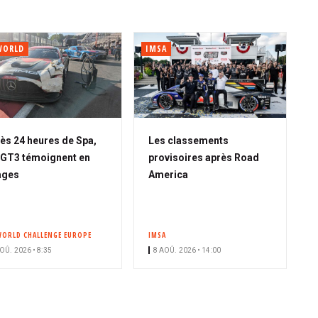
WORLD
IMSA
ès 24 heures de Spa,
Les classements
 GT3 témoignent en
provisoires après Road
ages
America
WORLD CHALLENGE EUROPE
IMSA
OÛ. 2026 • 8:35
8 AOÛ. 2026 • 14:00