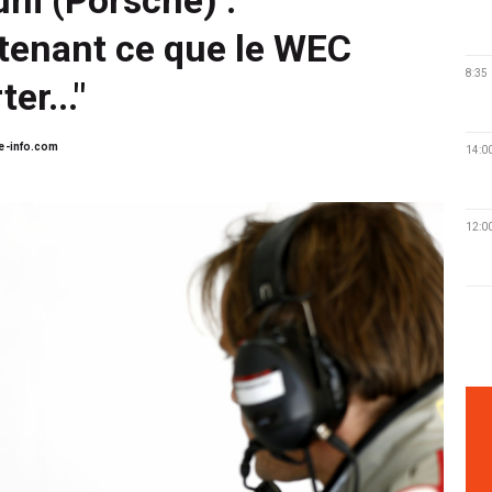
tenant ce que le WEC
8:35
er..."
e-info.com
14:0
12:0