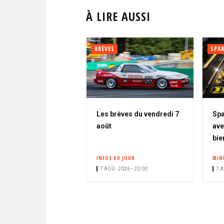
À LIRE AUSSI
BRÈVES
SPA
Les brèves du vendredi 7
Spa
août
ave
bie
INFOS DU JOUR
MIN
7 AOÛ. 2026 • 20:00
7 A