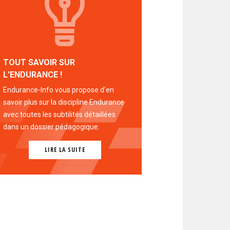
TOUT SAVOIR SUR
L'ENDURANCE !
Endurance-Info vous propose d'en
savoir plus sur la discipline Endurance
avec toutes les subtilités détaillées
dans un dossier pédagogique.
LIRE LA SUITE