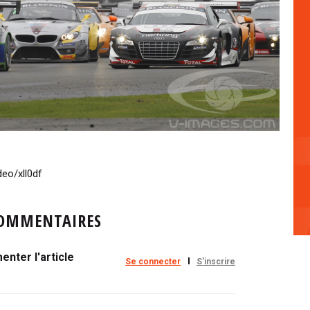
eo/xll0df
OMMENTAIRES
nter l'article
Se connecter
S'inscrire