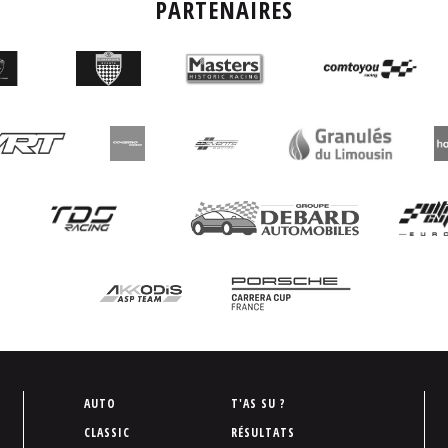
PARTENAIRES
P
AUTO
T'AS SU ?
i
CLASSIC
RÉSULTATS