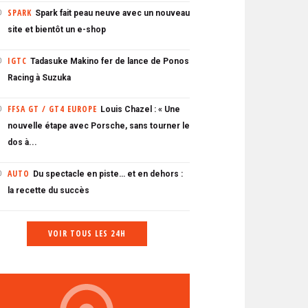
SPARK
Spark fait peau neuve avec un nouveau
0
site et bientôt un e-shop
IGTC
Tadasuke Makino fer de lance de Ponos
0
Racing à Suzuka
FFSA GT / GT4 EUROPE
Louis Chazel : « Une
0
nouvelle étape avec Porsche, sans tourner le
dos à...
AUTO
Du spectacle en piste… et en dehors :
0
la recette du succès
VOIR TOUS LES 24H