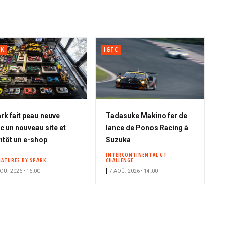
RK
IGTC
rk fait peau neuve
Tadasuke Makino fer de
c un nouveau site et
lance de Ponos Racing à
ntôt un e-shop
Suzuka
INTERCONTINENTAL GT
IATURES BY SPARK
CHALLENGE
OÛ. 2026 • 16:00
7 AOÛ. 2026 • 14:00