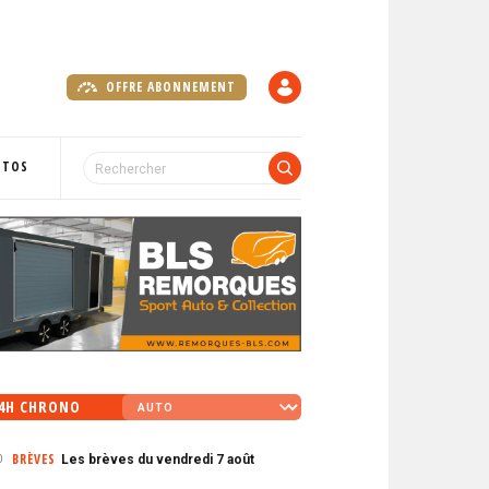
OFFRE ABONNEMENT
C
O
M
P
OTOS
T
E
4H CHRONO
BRÈVES
Les brèves du vendredi 7 août
0