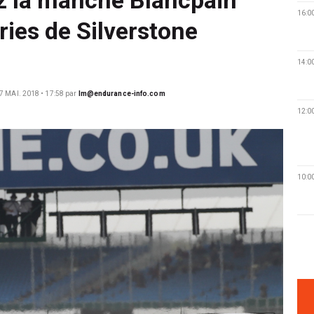
16:0
ies de Silverstone
14:0
7 MAI. 2018 • 17:58
par
lm@endurance-info.com
12:0
10:0