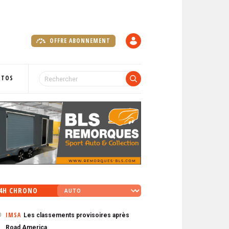
OFFRE ABONNEMENT
C
O
M
P
OTOS
T
E
4H CHRONO
IMSA
Les classements provisoires après
0
Road America