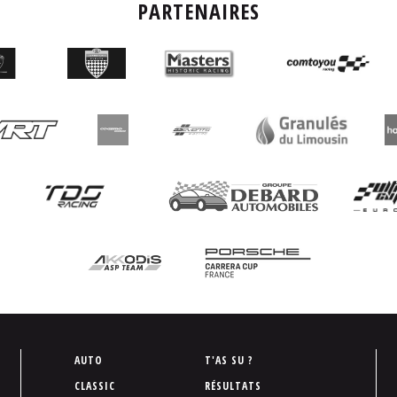
PARTENAIRES
P
AUTO
T'AS SU ?
i
CLASSIC
RÉSULTATS