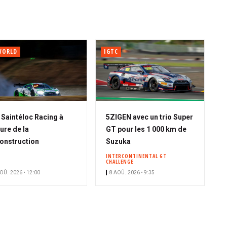
WORLD
IGTC
A
Saintéloc Racing à
5ZIGEN avec un trio Super
b
eure de la
GT pour les 1 000 km de
o
onstruction
Suzuka
n
INTERCONTINENTAL GT
CHALLENGE
n
OÛ. 2026 • 12:00
8 AOÛ. 2026 • 9:35
é