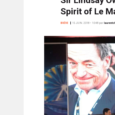
N
i
C
Spirit of Le 
p
I
a
P
BRÈVE
15 JUIN. 2018 • 10:48
par
laurent
l
A
L
E