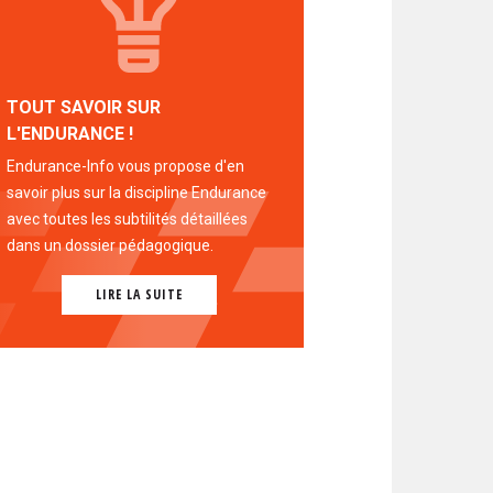
TOUT SAVOIR SUR
L'ENDURANCE !
Endurance-Info vous propose d'en
savoir plus sur la discipline Endurance
avec toutes les subtilités détaillées
dans un dossier pédagogique.
LIRE LA SUITE