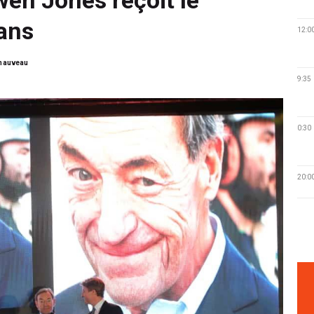
Mans
12:0
chauveau
9:35
0:30
20:0