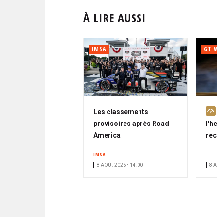
À LIRE AUSSI
IMSA
GT 
Les classements
provisoires après Road
l'h
America
rec
IMSA
8 AOÛ. 2026 • 14:00
8 A