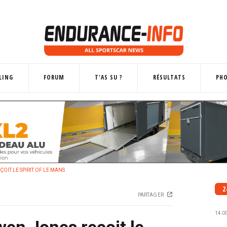
LING
FORUM
T'AS SU ?
RÉSULTATS
PH
OIT LE SPIRIT OF LE MANS
2
PARTAGER
14:0
wen Jones reçoit le