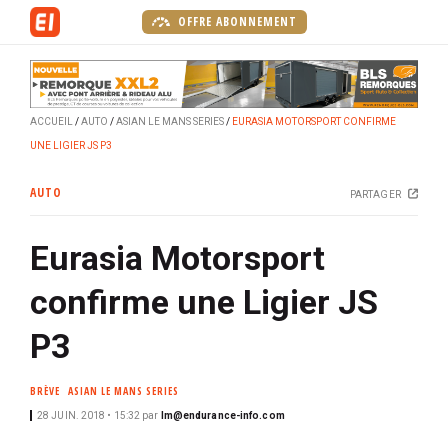
A
OFFRE ABONNEMENT
l
l
e
r
ACCUEIL
AUTO
ASIAN LE MANS SERIES
EURASIA MOTORSPORT CONFIRME
a
UNE LIGIER JS P3
u
c
AUTO
PARTAGER
o
n
Eurasia Motorsport
t
e
confirme une Ligier JS
n
u
P3
p
r
BRÈVE
ASIAN LE MANS SERIES
i
28 JUIN. 2018 • 15:32
par
lm@endurance-info.com
n
c