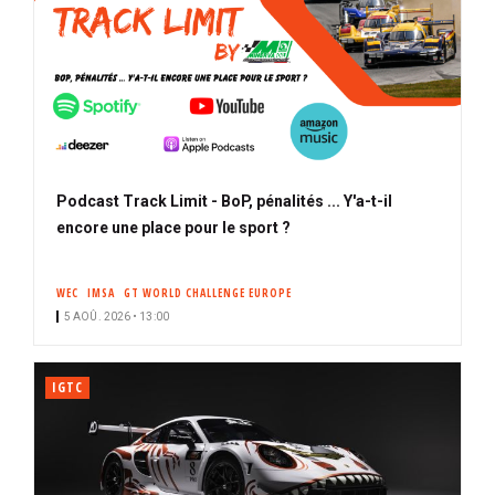
Podcast Track Limit - BoP, pénalités ... Y'a-t-il
encore une place pour le sport ?
WEC
IMSA
GT WORLD CHALLENGE EUROPE
5 AOÛ. 2026 • 13:00
IGTC