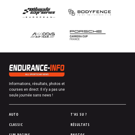
Informations, résultats, photos et
courses en direct. Il n'y a pas une
seule journée sans news !
P
AUTO
T'AS SU ?
i
CLASSIC
RÉSULTATS
e
SIM RACING
PHOTOS