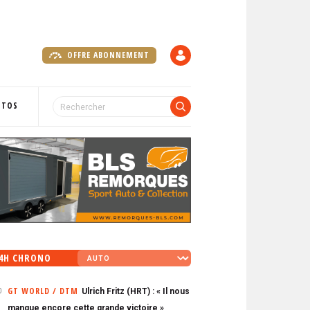
OFFRE ABONNEMENT
C
O
M
P
OTOS
T
E
4H CHRONO
GT WORLD / DTM
Ulrich Fritz (HRT) : « Il nous
0
manque encore cette grande victoire »