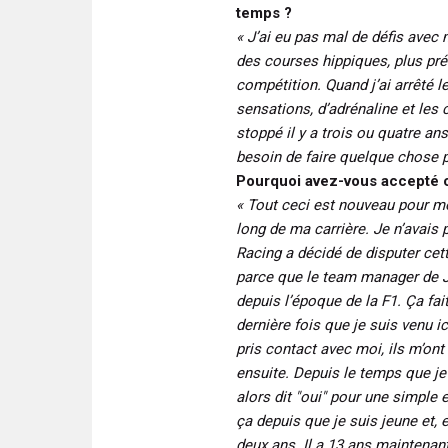
temps ?
« J’ai eu pas mal de défis ave
des courses hippiques, plus pré
compétition. Quand j’ai arrêté l
sensations, d’adrénaline et les 
stoppé il y a trois ou quatre ans 
besoin de faire quelque chose 
Pourquoi avez-vous accepté 
« Tout ceci est nouveau pour moi
long de ma carrière. Je n’avais p
Racing a décidé de disputer cett
parce que le team manager de 
depuis l’époque de la F1. Ça fait
dernière fois que je suis venu i
pris contact avec moi, ils m’ont 
ensuite. Depuis le temps que je n
alors dit "oui" pour une simple e
ça depuis que je suis jeune et, e
deux ans. Il a 13 ans maintenant