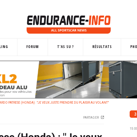
LING
FORUM
T'AS SU ?
RÉSULTATS
PH
RDO PATRESE (HONDA) : "JE VEUX JUSTE PRENDRE DU PLAISIR AU VOLANT"
2
PARTAGER
15:0
ese (Honda) : "Je veux