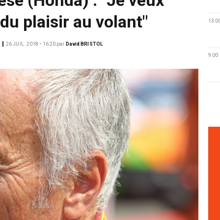
du plaisir au volant"
13:0
26 JUIL. 2018 • 16:20
par
David BRISTOL
9:00