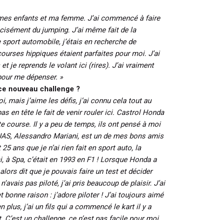
c mes enfants et ma femme. J’ai commencé à faire
cisément du jumping. J’ai même fait de la
e sport automobile, j’étais en recherche de
courses hippiques étaient parfaites pour moi. J’ai
et je reprends le volant ici (rires). J’ai vraiment
pour me dépenser. »
ce nouveau challenge ?
, mais j’aime les défis, j’ai connu cela tout au
as en tête le fait de venir rouler ici. Castrol Honda
e course. Il y a peu de temps, ils ont pensé à moi
JAS, Alessandro Mariani, est un de mes bons amis
 25 ans que je n’ai rien fait en sport auto, la
ci, à Spa, c’était en 1993 en F1 ! Lorsque Honda a
alors dit que je pouvais faire un test et décider
’avais pas piloté, j’ai pris beaucoup de plaisir. J’ai
t bonne raison : j’adore piloter ! J’ai toujours aimé
n plus, j’ai un fils qui a commencé le kart il y a
. C’est un challenge, ce n’est pas facile pour moi,