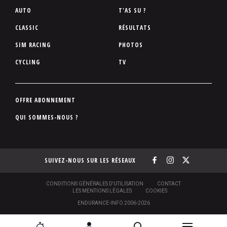
P
AUTO
T'AS SU ?
i
CLASSIC
RÉSULTATS
e
SIM RACING
PHOTOS
d
d
CYCLING
TV
e
p
a
P
OFFRE ABONNEMENT
g
i
QUI SOMMES-NOUS ?
e
e
d
d
SUIVEZ-NOUS SUR LES RÉSEAUX
e
p
a
S
CONDITIONS GÉNÉRALES D'UTILISATION
CONTACT
O
LES MENTIONS LÉGALES
COOKIES
g
U
ENDURANCE-INFO 2006-2026
S
e
-
P
N
N
[
2
C
R
I