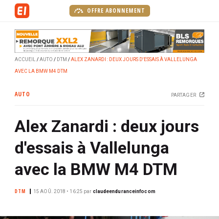
A
OFFRE ABONNEMENT
l
l
e
r
ACCUEIL
AUTO
DTM
ALEX ZANARDI : DEUX JOURS D'ESSAIS À VALLELUNGA
a
AVEC LA BMW M4 DTM
u
c
AUTO
PARTAGER
o
n
Alex Zanardi : deux jours
t
e
d'essais à Vallelunga
n
u
avec la BMW M4 DTM
p
r
DTM
15 AOÛ. 2018 • 16:25
par
claudeenduranceinfocom
i
n
c