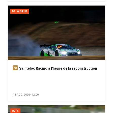
GT WORLD
A
Saintéloc Racing à l'heure de la reconstruction
b
o
n
n
8 AOÛ. 2026 • 12:00
é
IGTC