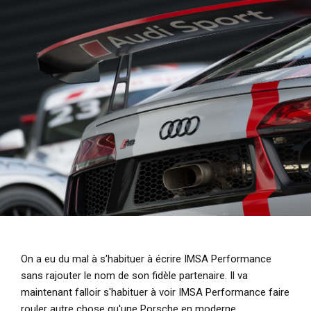
i
p
a
l
On a eu du mal à s'habituer à écrire IMSA Performance
sans rajouter le nom de son fidèle partenaire. Il va
maintenant falloir s'habituer à voir IMSA Performance faire
rouler autre chose qu'une Porsche en moderne.