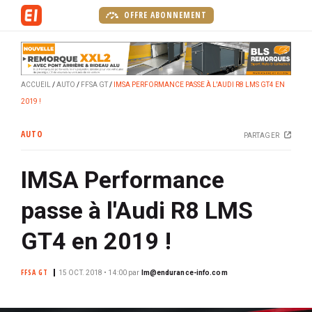
A
OFFRE ABONNEMENT
l
l
e
r
ACCUEIL
AUTO
FFSA GT
IMSA PERFORMANCE PASSE À L'AUDI R8 LMS GT4 EN
a
2019 !
u
c
AUTO
PARTAGER
o
n
IMSA Performance
t
e
passe à l'Audi R8 LMS
n
u
GT4 en 2019 !
p
r
FFSA GT
15 OCT. 2018 • 14:00
par
lm@endurance-info.com
i
n
c