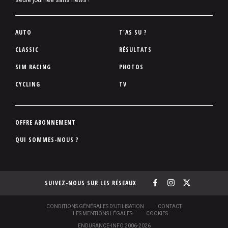
seule journée sans news !
P
AUTO
T'AS SU ?
i
CLASSIC
RÉSULTATS
e
SIM RACING
PHOTOS
d
d
CYCLING
TV
e
p
a
P
OFFRE ABONNEMENT
g
i
QUI SOMMES-NOUS ?
e
e
d
d
SUIVEZ-NOUS SUR LES RÉSEAUX
e
p
a
S
CONDITIONS GÉNÉRALES D'UTILISATION
CONTACT
O
LES MENTIONS LÉGALES
COOKIES
g
U
ENDURANCE-INFO 2006-2026
S