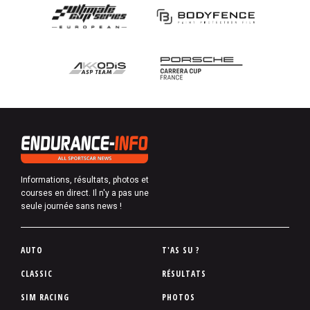
Informations, résultats, photos et
courses en direct. Il n'y a pas une
seule journée sans news !
P
AUTO
T'AS SU ?
i
CLASSIC
RÉSULTATS
e
SIM RACING
PHOTOS
d