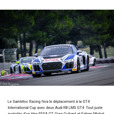
i
p
a
l
Le Saintéloc Racing fera le déplacement à la GT4
International Cup avec deux Audi R8 LMS GT4. Tout juste
auréolés d'un titre FFSA GT, Greg Guilvert et Fabien Michal