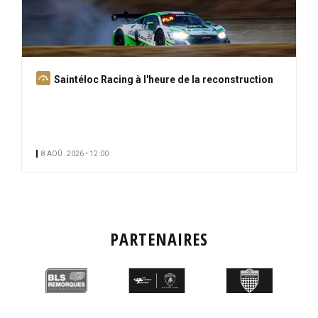
A
Saintéloc Racing à l'heure de la reconstruction
b
o
n
n
8 AOÛ. 2026 • 12:00
é
PARTENAIRES