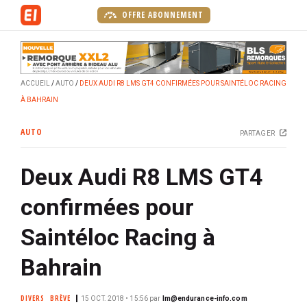
A
OFFRE ABONNEMENT
l
l
e
r
ACCUEIL
AUTO
DEUX AUDI R8 LMS GT4 CONFIRMÉES POUR SAINTÉLOC RACING
a
À BAHRAIN
u
c
AUTO
PARTAGER
o
n
Deux Audi R8 LMS GT4
t
e
confirmées pour
n
u
Saintéloc Racing à
p
r
Bahrain
i
n
DIVERS
BRÈVE
15 OCT. 2018 • 15:56
par
lm@endurance-info.com
c