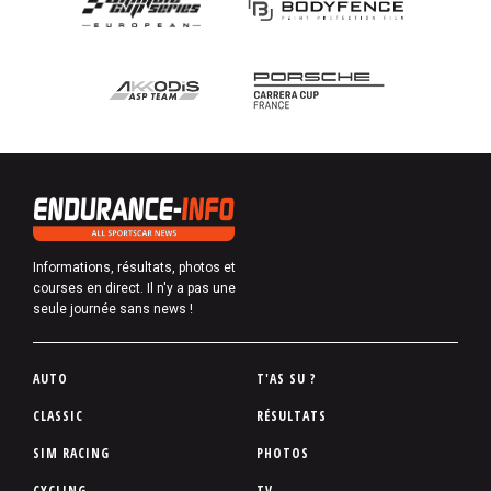
Informations, résultats, photos et
courses en direct. Il n'y a pas une
seule journée sans news !
P
AUTO
T'AS SU ?
i
CLASSIC
RÉSULTATS
e
SIM RACING
PHOTOS
d
d
CYCLING
TV