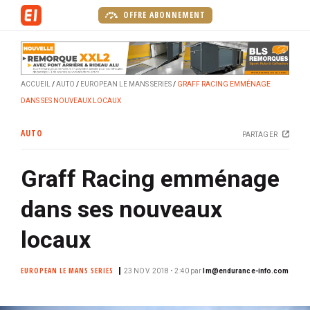
A
OFFRE ABONNEMENT
l
l
e
r
ACCUEIL
AUTO
EUROPEAN LE MANS SERIES
GRAFF RACING EMMÉNAGE
a
DANS SES NOUVEAUX LOCAUX
u
c
AUTO
PARTAGER
o
n
Graff Racing emménage
t
e
dans ses nouveaux
n
u
locaux
p
r
EUROPEAN LE MANS SERIES
23 NOV. 2018 • 2:40
par
lm@endurance-info.com
i
n
c