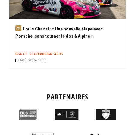
A
Louis Chazel : « Une nouvelle étape avec
b
Porsche, sans tourner le dos à Alpine »
o
n
FFSA GT
GT4 EUROPEAN SERIES
n
7 AOÛ. 2026 • 12:00
é
PARTENAIRES