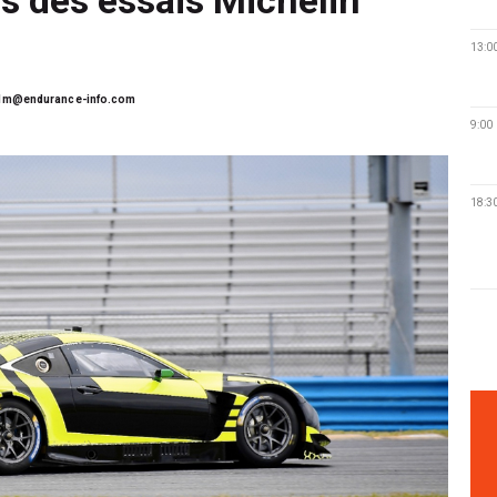
13:0
lm@endurance-info.com
9:00
18:3