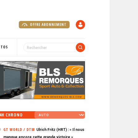
OFFRE ABONNEMENT
C
O
M
P
OTOS
T
E
4H CHRONO
GT WORLD / DTM
Ulrich Fritz (HRT) : « Il nous
0
manque encore cette grande victoire »