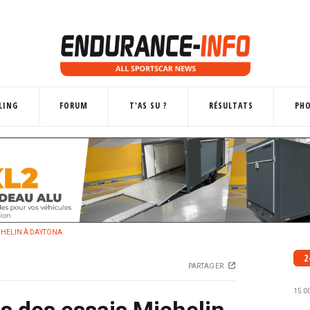
LING
FORUM
T'AS SU ?
RÉSULTATS
PH
ICHELIN À DAYTONA
2
PARTAGER
15:0
os des essais Michelin