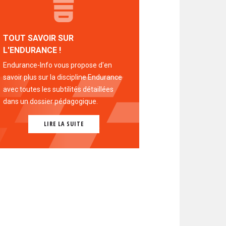
TOUT SAVOIR SUR
L'ENDURANCE !
Endurance-Info vous propose d'en
savoir plus sur la discipline Endurance
avec toutes les subtilités détaillées
dans un dossier pédagogique.
LIRE LA SUITE