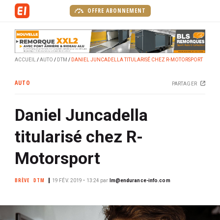
A
OFFRE ABONNEMENT
l
l
e
r
ACCUEIL
AUTO
DTM
DANIEL JUNCADELLA TITULARISÉ CHEZ R-MOTORSPORT
a
u
AUTO
PARTAGER
c
o
Daniel Juncadella
n
t
titularisé chez R-
e
n
Motorsport
u
p
BRÈVE
DTM
19 FÉV. 2019 • 13:24
par
lm@endurance-info.com
r
i
n
c