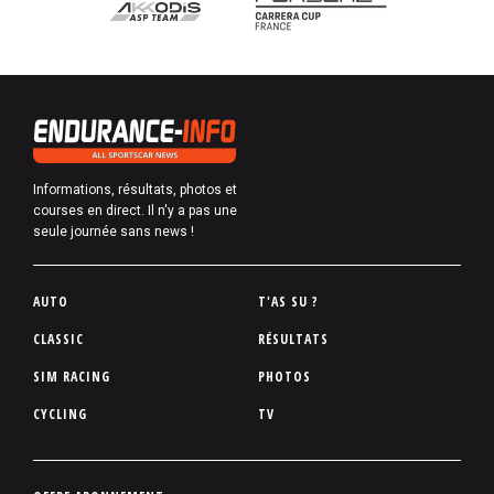
Informations, résultats, photos et
courses en direct. Il n'y a pas une
seule journée sans news !
P
AUTO
T'AS SU ?
i
CLASSIC
RÉSULTATS
e
SIM RACING
PHOTOS
d
d
CYCLING
TV
e
p
a