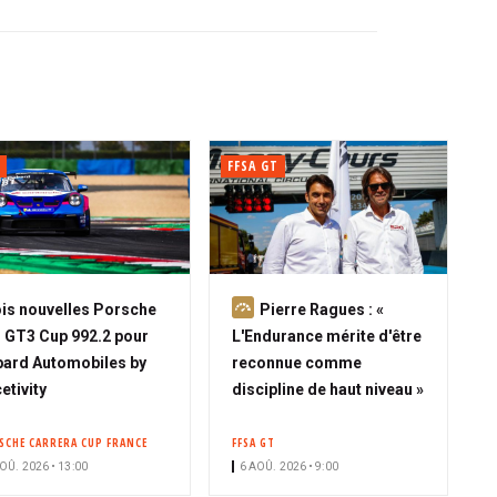
FFSA GT
A
is nouvelles Porsche
Pierre Ragues : «
b
 GT3 Cup 992.2 pour
L'Endurance mérite d'être
o
ard Automobiles by
reconnue comme
n
etivity
discipline de haut niveau »
n
é
SCHE CARRERA CUP FRANCE
FFSA GT
OÛ. 2026 • 13:00
6 AOÛ. 2026 • 9:00