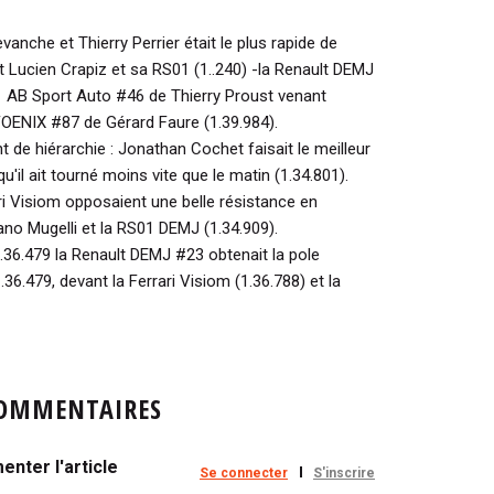
evanche et Thierry Perrier était le plus rapide de
t Lucien Crapiz et sa RS01 (1..240) -la Renault DEMJ
01 AB Sport Auto #46 de Thierry Proust venant
 FOENIX #87 de Gérard Faure (1.39.984).
de hiérarchie : Jonathan Cochet faisait le meilleur
'il ait tourné moins vite que le matin (1.34.801).
ri Visiom opposaient une belle résistance en
no Mugelli et la RS01 DEMJ (1.34.909).
.36.479 la Renault DEMJ #23 obtenait la pole
6.479, devant la Ferrari Visiom (1.36.788) et la
OMMENTAIRES
nter l'article
Se connecter
S'inscrire