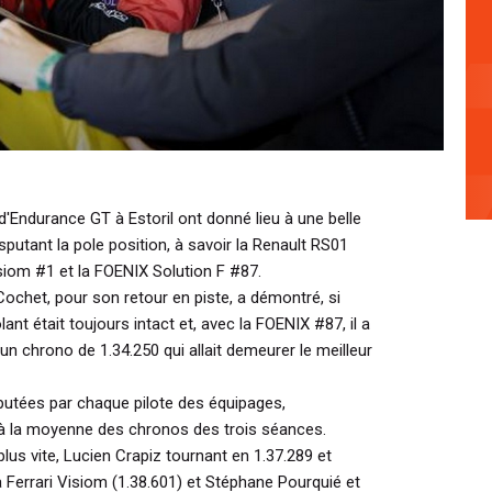
d'Endurance GT à Estoril ont donné lieu à une belle
sputant la pole position, à savoir la Renault RS01
siom #1 et la FOENIX Solution F #87.
ochet, pour son retour en piste, a démontré, si
ant était toujours intact et, avec la FOENIX #87, il a
 un chrono de 1.34.250 qui allait demeurer le meilleur
sputées par chaque pilote des équipages,
t à la moyenne des chronos des trois séances.
plus vite, Lucien Crapiz tournant en 1.37.289 et
 Ferrari Visiom (1.38.601) et Stéphane Pourquié et