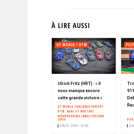
À LIRE AUSSI
GT WORLD / DTM
PCCF
Ulrich Fritz (HRT) : « Il
Tro
nous manque encore
911
cette grande victoire »
Deb
Rac
GT WORLD CHALLENGE EUROPE
DTM
ADAC GT MASTERS
NÜRBURGRING LANGSTRECKEN-
SERIE
POR
6 AOÛ. 2026 • 15:00
6 A