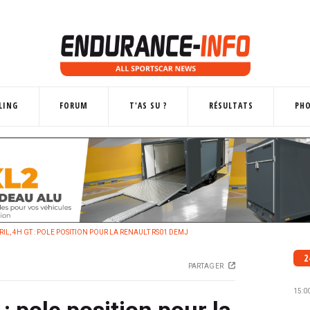
LING
FORUM
T'AS SU ?
RÉSULTATS
PH
IL, 4H GT : POLE POSITION POUR LA RENAULT RS01 DEMJ
2
PARTAGER
15:0
 : pole position pour la