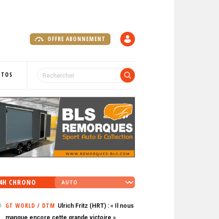
OFFRE ABONNEMENT
C
O
M
P
OTOS
T
E
4H CHRONO
GT WORLD / DTM
Ulrich Fritz (HRT) : « Il nous
0
manque encore cette grande victoire »