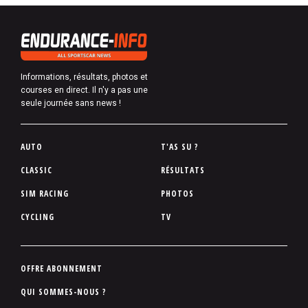
Informations, résultats, photos et
courses en direct. Il n'y a pas une
seule journée sans news !
P
AUTO
T'AS SU ?
i
CLASSIC
RÉSULTATS
e
SIM RACING
PHOTOS
d
d
CYCLING
TV
e
p
a
P
OFFRE ABONNEMENT
g
i
QUI SOMMES-NOUS ?
e
e