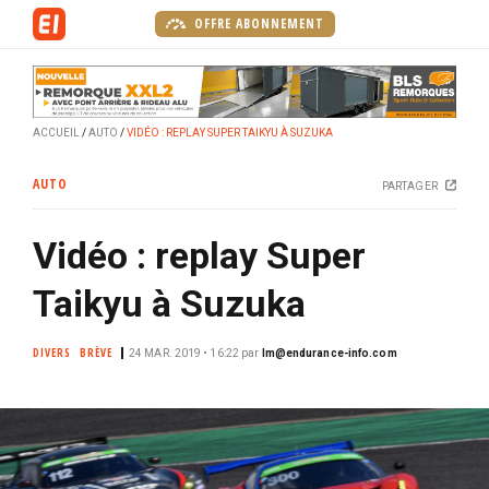
A
OFFRE ABONNEMENT
l
l
e
r
ACCUEIL
AUTO
VIDÉO : REPLAY SUPER TAIKYU À SUZUKA
a
u
AUTO
PARTAGER
c
o
Vidéo : replay Super
n
t
Taikyu à Suzuka
e
n
DIVERS
BRÈVE
u
24 MAR. 2019 • 16:22
par
lm@endurance-info.com
p
r
i
n
c