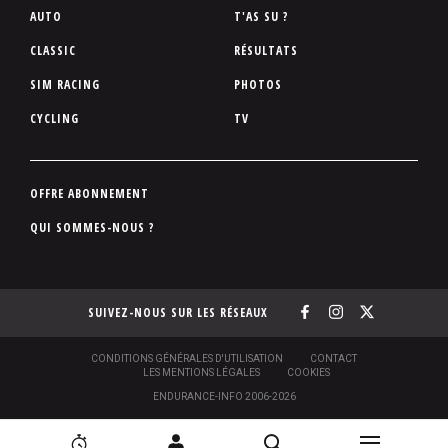
P
AUTO
T'AS SU ?
i
CLASSIC
RÉSULTATS
e
SIM RACING
PHOTOS
d
d
CYCLING
TV
e
p
a
P
OFFRE ABONNEMENT
g
i
QUI SOMMES-NOUS ?
e
e
d
d
SUIVEZ-NOUS SUR LES RÉSEAUX
e
p
a
S
CONDITIONS GÉNÉRALES D'UTILISATION
CONTACT
O
LES MENTIONS LÉGALES
COOKIES
g
U
ENDURANCE-INFO 2006-2026
S
e
-
N
P
N
[
2
C
R
I