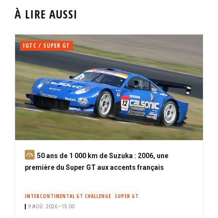
À LIRE AUSSI
IGTC / SUPER GT
A
50 ans de 1 000 km de Suzuka : 2006, une
b
première du Super GT aux accents français
o
n
INTERCONTINENTAL GT CHALLENGE
SUPER GT
n
9 AOÛ. 2026 • 15:00
é