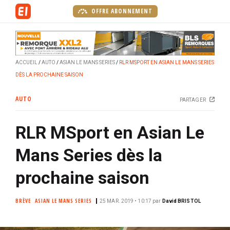
A
OFFRE ABONNEMENT
l
l
e
r
ACCUEIL
AUTO
ASIAN LE MANS SERIES
RLR MSPORT EN ASIAN LE MANS SERIES
a
DÈS LA PROCHAINE SAISON
u
c
AUTO
PARTAGER
o
n
RLR MSport en Asian Le
t
e
Mans Series dès la
n
u
prochaine saison
p
r
BRÈVE
ASIAN LE MANS SERIES
25 MAR. 2019 • 10:17
par
David BRISTOL
i
n
c