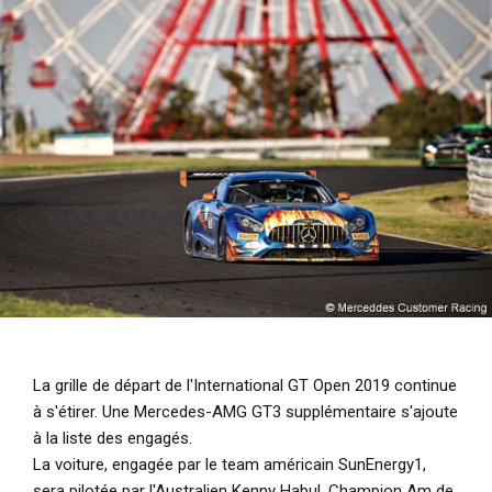
i
p
a
l
La grille de départ de l'International GT Open 2019 continue
à s'étirer. Une Mercedes-AMG GT3 supplémentaire s'ajoute
à la liste des engagés.
La voiture, engagée par le team américain SunEnergy1,
sera pilotée par l'Australien Kenny Habul, Champion Am de