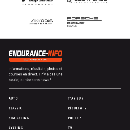
Informations, résultats, photos et
courses en direct. Il n'y a pas une
seule journée sans news !
P
AUTO
T'AS SU ?
i
CLASSIC
RÉSULTATS
e
SIM RACING
PHOTOS
d
d
CYCLING
TV