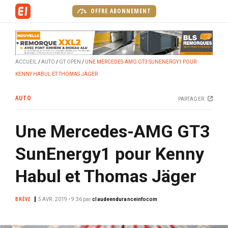
A
OFFRE ABONNEMENT
l
l
e
r
ACCUEIL
AUTO
GT OPEN
UNE MERCEDES-AMG GT3 SUNENERGY1 POUR
a
KENNY HABUL ET THOMAS JÄGER
u
c
AUTO
PARTAGER
o
n
Une Mercedes-AMG GT3
t
e
SunEnergy1 pour Kenny
n
u
Habul et Thomas Jäger
p
r
BRÈVE
5 AVR. 2019 • 9:36
par
claudeenduranceinfocom
i
n
c