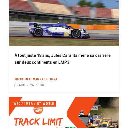
À tout juste 18 ans, Jules Caranta mène sa carrière
sur deux continents en LMP3
MICHELIN LE MANS CUP
IMSA
5 AOÛ. 2026 • 18:30
WEC / IMSA / GT WORLD