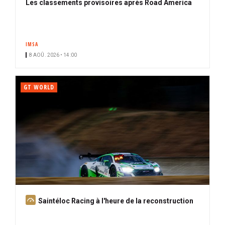
Les classements provisoires après Road America
IMSA
8 AOÛ. 2026 • 14:00
GT WORLD
A
Saintéloc Racing à l'heure de la reconstruction
b
o