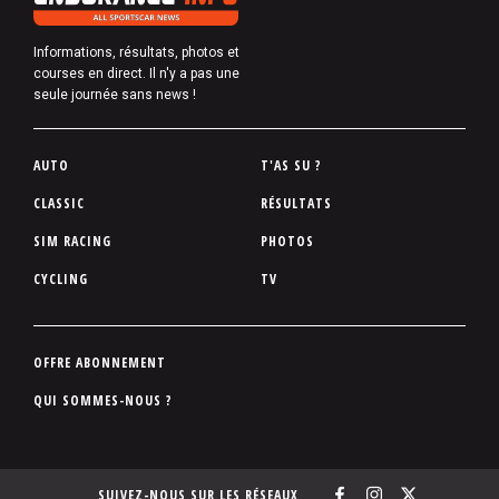
Informations, résultats, photos et
courses en direct. Il n'y a pas une
seule journée sans news !
P
AUTO
T'AS SU ?
i
CLASSIC
RÉSULTATS
e
SIM RACING
PHOTOS
d
d
CYCLING
TV
e
p
a
P
OFFRE ABONNEMENT
g
i
QUI SOMMES-NOUS ?
e
e
d
d
SUIVEZ-NOUS SUR LES RÉSEAUX
e