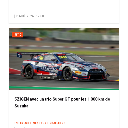
n
n
8 AOÛ. 2026 • 12:00
é
IGTC
5ZIGEN avec un trio Super GT pour les 1 000 km de
Suzuka
INTERCONTINENTAL GT CHALLENGE