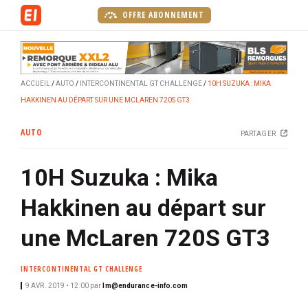
A
OFFRE ABONNEMENT
l
l
e
r
ACCUEIL
AUTO
INTERCONTINENTAL GT CHALLENGE
10H SUZUKA : MIKA
a
HAKKINEN AU DÉPART SUR UNE MCLAREN 720S GT3
u
c
AUTO
PARTAGER
o
n
10H Suzuka : Mika
t
e
Hakkinen au départ sur
n
u
une McLaren 720S GT3
p
r
INTERCONTINENTAL GT CHALLENGE
i
9 AVR. 2019 • 12:00
par
lm@endurance-info.com
n
c