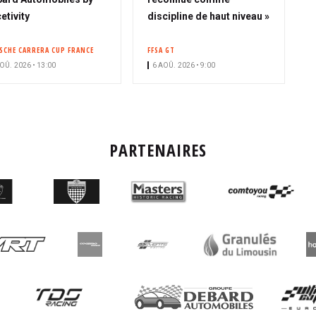
n
etivity
discipline de haut niveau »
n
é
SCHE CARRERA CUP FRANCE
FFSA GT
OÛ. 2026 • 13:00
6 AOÛ. 2026 • 9:00
PARTENAIRES