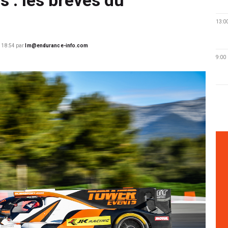
13:0
 18:54
par
lm@endurance-info.com
9:00