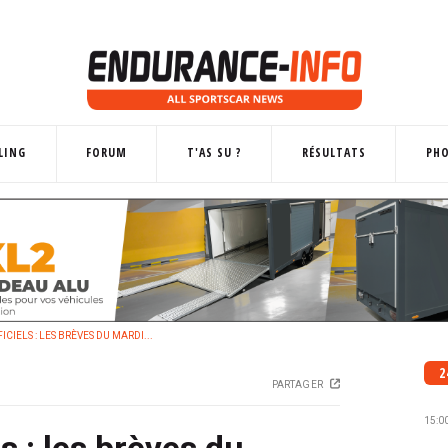
LING
FORUM
T'AS SU ?
RÉSULTATS
PH
ICIELS : LES BRÈVES DU MARDI...
2
PARTAGER
15:0
ls : les brèves du