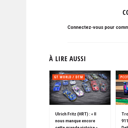
C
Connectez-vous pour comme
À LIRE AUSSI
GT WORLD / DTM
PCCF
Ulrich Fritz (HRT) : « Il
Tro
nous manque encore
911
cette grande victoire »
Deb