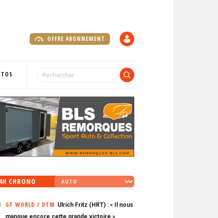
OFFRE ABONNEMENT
C
O
M
P
OTOS
T
E
4H CHRONO
GT WORLD / DTM
Ulrich Fritz (HRT) : « Il nous
0
manque encore cette grande victoire »