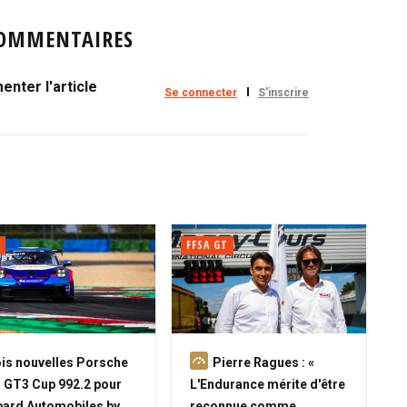
OMMENTAIRES
nter l'article
Se connecter
S'inscrire
FFSA GT
A
is nouvelles Porsche
Pierre Ragues : «
b
 GT3 Cup 992.2 pour
L'Endurance mérite d'être
o
ard Automobiles by
reconnue comme