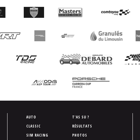
P
AUTO
T'AS SU ?
i
CLASSIC
RÉSULTATS
e
SIM RACING
PHOTOS
d