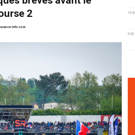
course 2
13:0
urance-info.com
9:00