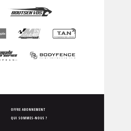
P
OFFRE ABONNEMENT
i
QUI SOMMES-NOUS ?
e
d