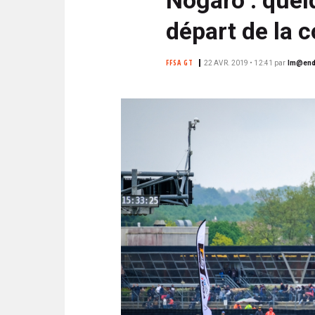
N
i
C
départ de la 
p
I
a
P
FFSA GT
22 AVR. 2019 • 12:41
par
lm@end
l
A
L
E