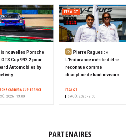
FFSA GT
A
is nouvelles Porsche
Pierre Ragues : «
b
 GT3 Cup 992.2 pour
L'Endurance mérite d'être
o
ard Automobiles by
reconnue comme
n
etivity
discipline de haut niveau »
n
é
SCHE CARRERA CUP FRANCE
FFSA GT
OÛ. 2026 • 13:00
6 AOÛ. 2026 • 9:00
PARTENAIRES