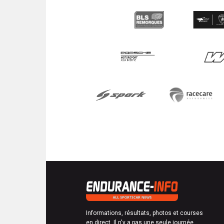
Informations, résultats, photos et courses
en direct. Il n'y a pas une seule journée