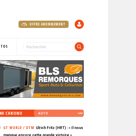
OFFRE ABONNEMENT
C
O
M
P
OTOS
T
E
4H CHRONO
GT WORLD / DTM
Ulrich Fritz (HRT) : « Il nous
0
manque encore cette grande victoire »