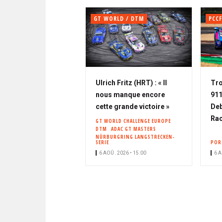
GT WORLD / DTM
PCCF
Ulrich Fritz (HRT) : « Il
Tro
nous manque encore
911
cette grande victoire »
Deb
Rac
GT WORLD CHALLENGE EUROPE
DTM
ADAC GT MASTERS
NÜRBURGRING LANGSTRECKEN-
SERIE
POR
6 AOÛ. 2026 • 15:00
6 A