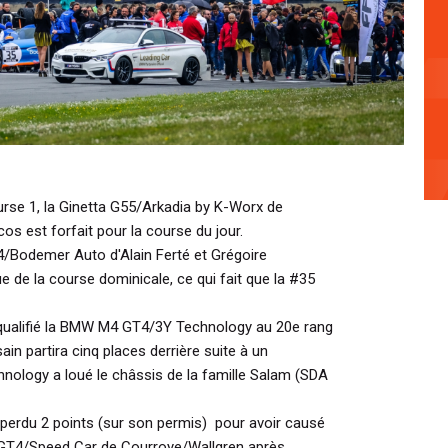
urse 1, la Ginetta G55/Arkadia by K-Worx de
s est forfait pour la course du jour.
4/Bodemer Auto d'Alain Ferté et Grégoire
e de la course dominicale, ce qui fait que la #35
 qualifié la BMW M4 GT4/3Y Technology au 20e rang
in partira cinq places derrière suite à un
ology a loué le châssis de la famille Salam (SDA
perdu 2 points (sur son permis) pour avoir causé
0 GT4/Speed Car de Courroye/Wallgren après