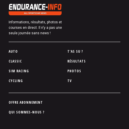
Informations, résultats, photos et
courses en direct. Il n'y a pas une
seule journée sans news !
P
AUTO
T'AS SU ?
i
CLASSIC
RÉSULTATS
e
SIM RACING
PHOTOS
d
d
CYCLING
TV
e
p
a
P
OFFRE ABONNEMENT
g
i
QUI SOMMES-NOUS ?
e
e
d