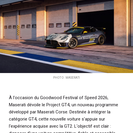
i
p
a
l
PHOTO : MASERATI
À l'occasion du Goodwood Festival of Speed 2026,
Maserati dévoile le Project GT4, un nouveau programme
développé par Maserati Corse.
Destinée à intégrer la
catégorie GT4, cette nouvelle voiture s'appuie sur
l'expérience acquise avec la GT2. L'objectif est clair :