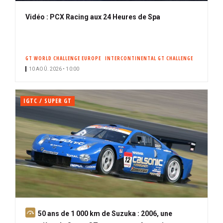
Vidéo : PCX Racing aux 24 Heures de Spa
GT WORLD CHALLENGE EUROPE
INTERCONTINENTAL GT CHALLENGE
10 AOÛ. 2026 • 10:00
IGTC / SUPER GT
A
50 ans de 1 000 km de Suzuka : 2006, une