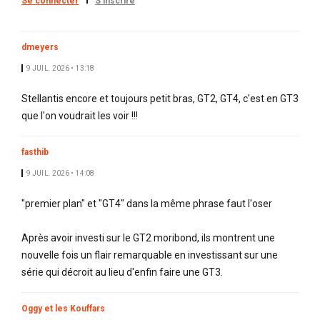
Se connecter
S'inscrire
dmeyers
9 JUIL. 2026 • 13:18
Stellantis encore et toujours petit bras, GT2, GT4, c'est en GT3
que l'on voudrait les voir !!!
fasthib
9 JUIL. 2026 • 14:08
"premier plan" et "GT4" dans la même phrase faut l'oser
Après avoir investi sur le GT2 moribond, ils montrent une
nouvelle fois un flair remarquable en investissant sur une
série qui décroit au lieu d'enfin faire une GT3.
Oggy et les Kouffars