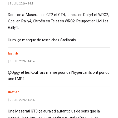
9 JUIL. 2026 • 14:41
Donc on a: Maserati en GT2 et GT4, Lancia en Rally4 et WRC2,
Opel en Rally4, Citroën en Fe et en WRC2, Peugeot en LMH et
Rally4.
Hum, ça manque de testo chez Stellantis...
fasthib
9 JUIL. 2026 • 14:54
@Oggy et les Kouffars même pour de l'hypercar ils ont pondu
une LMP2
Bastien
9 JUIL. 2026 • 15:05
Une Maserati GT3 ça aurait d'autant plus de sens que la
compétition client est une poule aux œufs d'or pour les