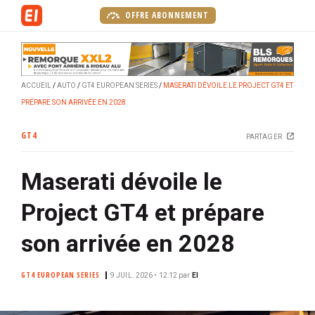
A
OFFRE ABONNEMENT
l
l
e
r
ACCUEIL
AUTO
GT4 EUROPEAN SERIES
MASERATI DÉVOILE LE PROJECT GT4 ET
a
PRÉPARE SON ARRIVÉE EN 2028
u
c
GT4
PARTAGER
o
n
Maserati dévoile le
t
e
Project GT4 et prépare
n
u
son arrivée en 2028
p
r
GT4 EUROPEAN SERIES
9 JUIL. 2026 • 12:12
par
EI
i
n
c