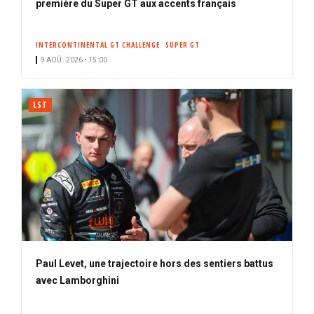
b
première du Super GT aux accents français
o
n
INTERCONTINENTAL GT CHALLENGE
SUPER GT
n
9 AOÛ. 2026 • 15:00
é
LST
Paul Levet, une trajectoire hors des sentiers battus
avec Lamborghini