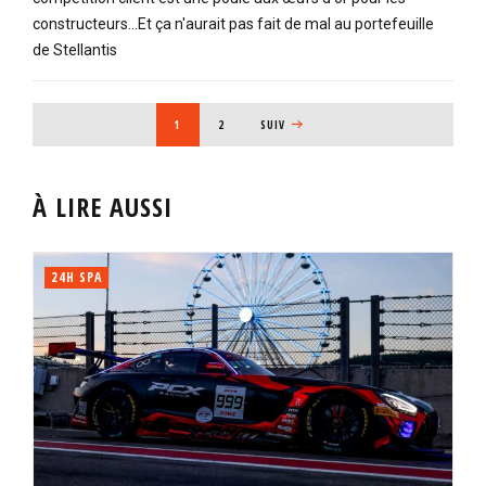
constructeurs...Et ça n'aurait pas fait de mal au portefeuille
de Stellantis
PAGINATION
PAGE COURANTE
1
PAGE
2
PAGE SUIVANTE
SUIV
À LIRE AUSSI
24H SPA