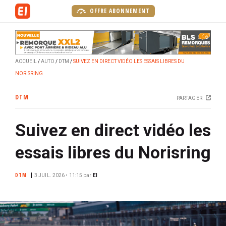
A
OFFRE ABONNEMENT
l
l
e
r
ACCUEIL
AUTO
DTM
SUIVEZ EN DIRECT VIDÉO LES ESSAIS LIBRES DU
a
NORISRING
u
c
DTM
PARTAGER
o
n
Suivez en direct vidéo les
t
e
essais libres du Norisring
n
u
DTM
p
3 JUIL. 2026 • 11:15
par
EI
r
i
n
c