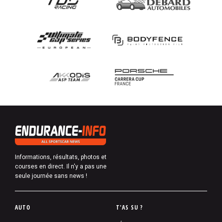
Informations, résultats, photos et
courses en direct. Il n'y a pas une
seule journée sans news !
P
AUTO
T'AS SU ?
i