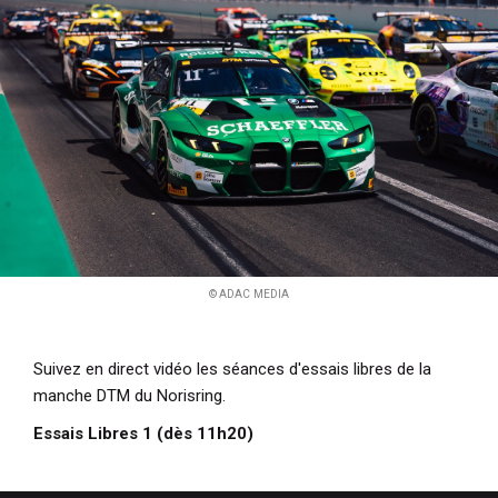
i
p
a
l
© ADAC MEDIA
Suivez en direct vidéo les séances d'essais libres de la
manche DTM du Norisring.
Essais Libres 1 (dès 11h20)