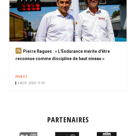
A
Pierre Ragues : « L'Endurance mérite d'être
b
reconnue comme discipline de haut niveau »
o
n
FFSA GT
n
6 AOÛ. 2026 • 9:00
é
PARTENAIRES