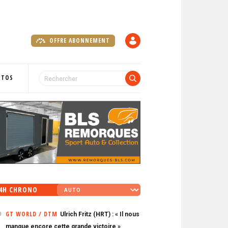
OFFRE ABONNEMENT
C
O
M
P
OTOS
T
E
4H CHRONO
GT WORLD / DTM
Ulrich Fritz (HRT) : « Il nous
0
manque encore cette grande victoire »