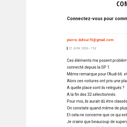
CO
Connectez-vous pour comme
pierre.dufour70@gmail.com
27 JUIN. 2026 • 7:52
Ces éléments me posent problèmes 
connecté depuis la SP 1.
Même remarque pour l'Audi 66. et
Alors ces voitures ont pris une pl
A quelle place sont ils relégués ?
A la fin des 32 sélectionnés.
Pour moi, ils aurait dû être class
On constate quand même de plus en
Et cela ne concerne que ce qui es
Je crains que beaucoup de superc