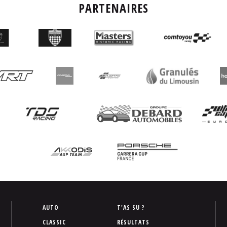
PARTENAIRES
P
AUTO
T'AS SU ?
i
CLASSIC
RÉSULTATS