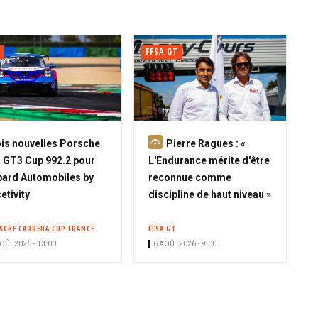
FFSA GT
A
is nouvelles Porsche
Pierre Ragues : «
b
 GT3 Cup 992.2 pour
L'Endurance mérite d'être
o
ard Automobiles by
reconnue comme
n
etivity
discipline de haut niveau »
n
é
SCHE CARRERA CUP FRANCE
FFSA GT
OÛ. 2026 • 13:00
6 AOÛ. 2026 • 9:00