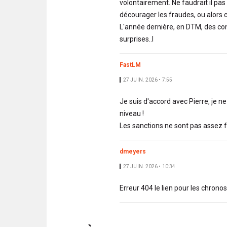
volontairement. Ne faudrait il pa
décourager les fraudes, ou alors 
L'année dernière, en DTM, des co
surprises..l
FastLM
27 JUIN. 2026 • 7:55
Je suis d'accord avec Pierre, je n
niveau !
Les sanctions ne sont pas assez f
dmeyers
27 JUIN. 2026 • 10:34
Erreur 404 le lien pour les chronos