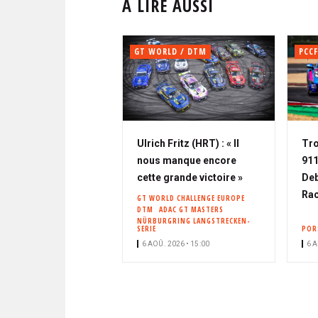
À LIRE AUSSI
GT WORLD / DTM
PCCF
Ulrich Fritz (HRT) : « Il
Tro
nous manque encore
911
cette grande victoire »
Deb
Rac
GT WORLD CHALLENGE EUROPE
DTM
ADAC GT MASTERS
NÜRBURGRING LANGSTRECKEN-
SERIE
POR
6 AOÛ. 2026 • 15:00
6 A