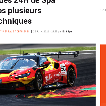
s plusieurs
13:0
echniques
TINENTAL GT CHALLENGE
26 JUIN. 2026 • 21:55
par
EI, à Spa