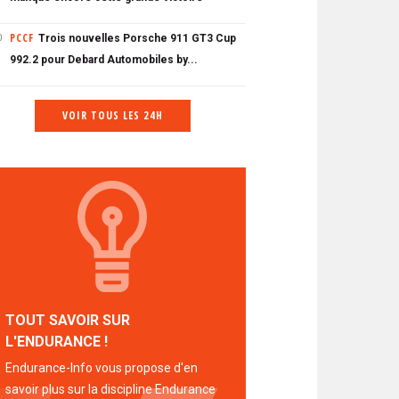
PCCF
Trois nouvelles Porsche 911 GT3 Cup
0
992.2 pour Debard Automobiles by...
VOIR TOUS LES 24H
TOUT SAVOIR SUR
L'ENDURANCE !
Endurance-Info vous propose d'en
savoir plus sur la discipline Endurance