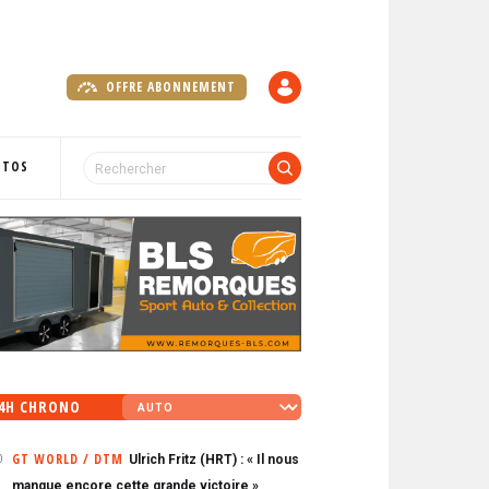
OFFRE ABONNEMENT
C
O
M
P
OTOS
T
E
4H CHRONO
GT WORLD / DTM
Ulrich Fritz (HRT) : « Il nous
0
manque encore cette grande victoire »