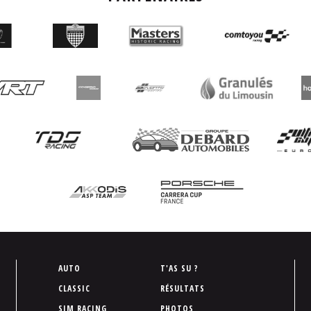
P
AUTO
T'AS SU ?
i
CLASSIC
RÉSULTATS
e
SIM RACING
PHOTOS