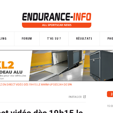
LING
FORUM
T'AS SU ?
RÉSULTATS
PH
Z EN DIRECT VIDÉO DÈS 19H15 LE WARM-UP DES 24H DE SPA
2
PARTAGER
15:0
ect vidéo dès 19h15 le