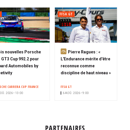
FFSA GT
A
is nouvelles Porsche
Pierre Ragues : «
b
 GT3 Cup 992.2 pour
L'Endurance mérite d'être
o
ard Automobiles by
reconnue comme
n
etivity
discipline de haut niveau »
n
é
SCHE CARRERA CUP FRANCE
FFSA GT
OÛ. 2026 • 13:00
6 AOÛ. 2026 • 9:00
PARTENAIRES