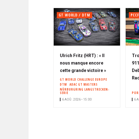
GT WORLD / DTM
PCCF
Ulrich Fritz (HRT) : « Il
Tro
nous manque encore
911
cette grande victoire »
Deb
Rac
GT WORLD CHALLENGE EUROPE
DTM
ADAC GT MASTERS
NÜRBURGRING LANGSTRECKEN-
SERIE
POR
6 AOÛ. 2026 • 15:00
6 A