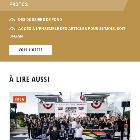
PROTOS
DES DOSSIERS DE FOND
ACCÈS À L'ENSEMBLE DES ARTICLES POUR 3€/MOIS, SOIT
36€/AN
VOIR L'OFFRE
À LIRE AUSSI
IMSA