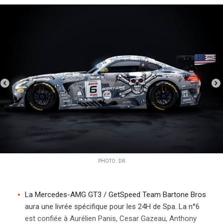
i
p
a
l
PHOTO : DR
La Mercedes-AMG GT3 / GetSpeed Team Bartone Bros
aura une livrée spécifique pour les 24H de Spa. La n°6
est confiée à Aurélien Panis, Cesar Gazeau, Anthony