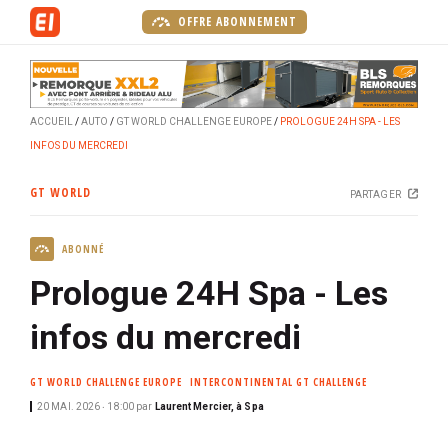
A
OFFRE ABONNEMENT
l
l
e
r
ACCUEIL
AUTO
GT WORLD CHALLENGE EUROPE
PROLOGUE 24H SPA - LES
a
INFOS DU MERCREDI
u
c
GT WORLD
PARTAGER
o
n
ABONNÉ
t
e
Prologue 24H Spa - Les
n
u
infos du mercredi
p
r
GT WORLD CHALLENGE EUROPE
INTERCONTINENTAL GT CHALLENGE
i
20 MAI. 2026 ‧ 18:00
par
Laurent Mercier, à Spa
n
c