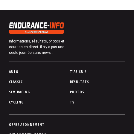
Informations, résultats, photos et
courses en direct. Il n'y a pas une
seule journée sans news !
P
AUTO
T'AS SU ?
i
CLASSIC
RÉSULTATS
e
SIM RACING
PHOTOS
d
d
CYCLING
TV
e
p
a
P
OFFRE ABONNEMENT
g
i