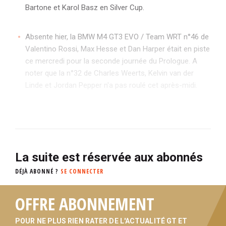
Bartone et Karol Basz en Silver Cup.
Absente hier, la BMW M4 GT3 EVO / Team WRT n°46 de
Valentino Rossi, Max Hesse et Dan Harper était en piste
ce mercredi pour la seconde journée du Prologue. A
noter que la n°32 de Charles Weerts, Kelvin van der
Linde et Jordan Pepper n'a pas roulé cet après-midi.
La suite est réservée aux abonnés
DÉJÀ ABONNÉ ?
SE CONNECTER
OFFRE ABONNEMENT
POUR NE PLUS RIEN RATER DE L'ACTUALITÉ GT ET