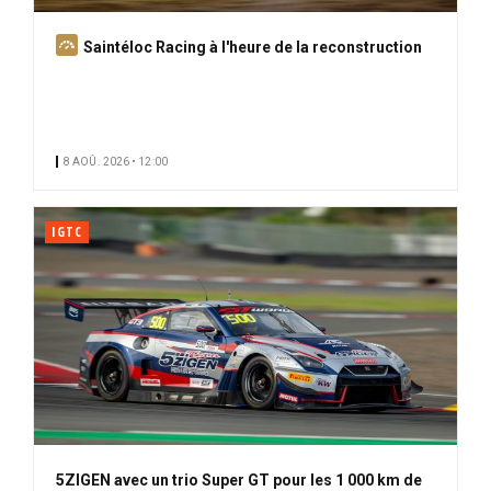
A
Saintéloc Racing à l'heure de la reconstruction
b
o
n
n
8 AOÛ. 2026 • 12:00
é
IGTC
5ZIGEN avec un trio Super GT pour les 1 000 km de