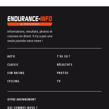
Informations, résultats, photos et
courses en direct. Il n'y a pas une
seule journée sans news !
P
AUTO
T'AS SU ?
i
CLASSIC
RÉSULTATS
e
SIM RACING
PHOTOS
d
d
CYCLING
TV
e
p
a
P
OFFRE ABONNEMENT
g
i
QUI SOMMES-NOUS ?
e