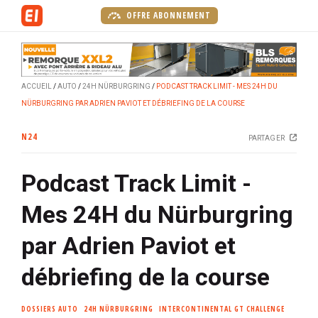
A
OFFRE ABONNEMENT
l
l
e
r
ACCUEIL
AUTO
24H NÜRBURGRING
PODCAST TRACK LIMIT - MES 24H DU
a
NÜRBURGRING PAR ADRIEN PAVIOT ET DÉBRIEFING DE LA COURSE
u
c
N24
PARTAGER
o
n
Podcast Track Limit -
t
e
Mes 24H du Nürburgring
n
u
par Adrien Paviot et
p
r
débriefing de la course
i
n
DOSSIERS AUTO
24H NÜRBURGRING
INTERCONTINENTAL GT CHALLENGE
c