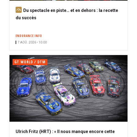
A
Du spectacle en piste… et en dehors : la recette
b
du succès
o
n
ENDURANCE INFO
n
7 AOÛ. 2026 • 10:00
é
GT WORLD / DTM
Ulrich Fritz (HRT) : « Il nous manque encore cette