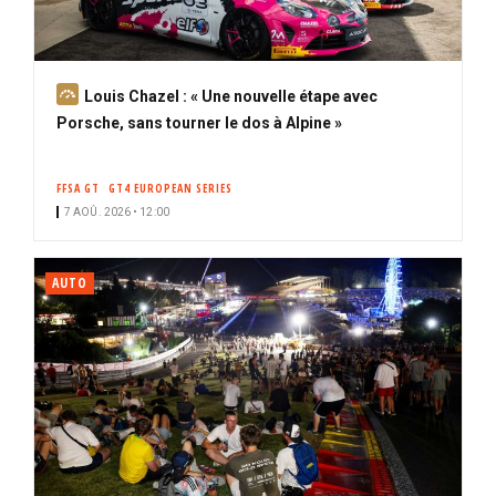
A
Louis Chazel : « Une nouvelle étape avec
b
Porsche, sans tourner le dos à Alpine »
o
n
FFSA GT
GT4 EUROPEAN SERIES
n
7 AOÛ. 2026 • 12:00
é
AUTO