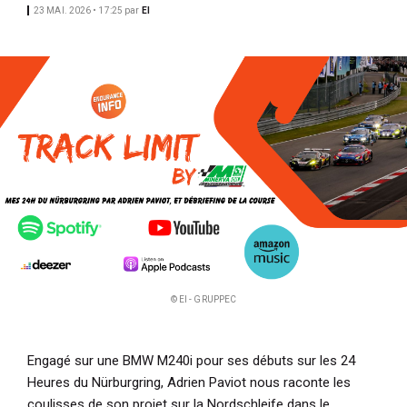
23 MAI. 2026 • 17:25
par
EI
i
p
a
l
© EI - GRUPPEC
Engagé sur une BMW M240i pour ses débuts sur les 24
Heures du Nürburgring, Adrien Paviot nous raconte les
coulisses de son projet sur la Nordschleife dans le