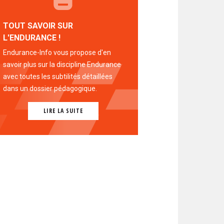
TOUT SAVOIR SUR
L'ENDURANCE !
Endurance-Info vous propose d'en
savoir plus sur la discipline Endurance
avec toutes les subtilités détaillées
dans un dossier pédagogique.
LIRE LA SUITE