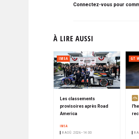
Connectez-vous pour comme
À LIRE AUSSI
IMSA
GT 
Les classements
provisoires après Road
l'h
America
rec
IMSA
8 AOÛ. 2026 • 14:00
8 A