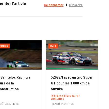
nter l'article
Se connecter
S'inscrire
WORLD
IGTC
A
Saintéloc Racing à
5ZIGEN avec un trio Super
b
eure de la
GT pour les 1 000 km de
o
onstruction
Suzuka
n
INTERCONTINENTAL GT
CHALLENGE
n
OÛ. 2026 • 12:00
8 AOÛ. 2026 • 9:35
é