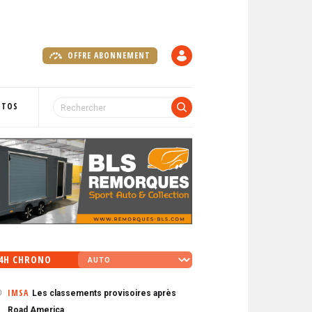
OFFRE ABONNEMENT
C
O
M
P
OTOS
T
E
4H CHRONO
IMSA
Les classements provisoires après
0
Road America