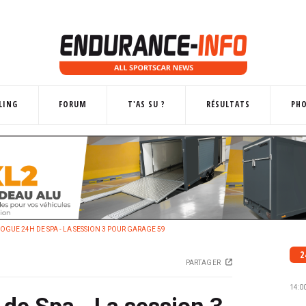
LING
FORUM
T'AS SU ?
RÉSULTATS
PH
GUE 24H DE SPA - LA SESSION 3 POUR GARAGE 59
2
PARTAGER
14:0
de Spa - La session 3