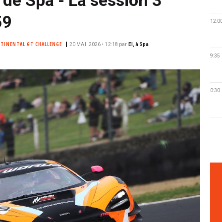
59
12:0
TINENTAL GT CHALLENGE
20 MAI. 2026 • 12:18
par
EI, à Spa
9:35
0:30