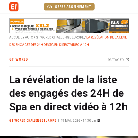
A
OFFRE ABONNEMENT
l
l
e
r
ACCUEIL
AUTO
GT WORLD CHALLENGE EUROPE
LA RÉVÉLATION DE LA LISTE
a
DES ENGAGÉS DES 24H DE SPA EN DIRECT VIDÉO À 12H
u
c
GT WORLD
PARTAGER
o
n
La révélation de la liste
t
e
des engagés des 24H de
n
u
Spa en direct vidéo à 12h
p
r
GT WORLD CHALLENGE EUROPE
19 MAI. 2026 • 11:30
par
EI
i
n
c