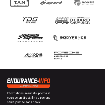
Informations, résultats, photos et
courses en direct. Il n'y a pas une
seule journée sans news !