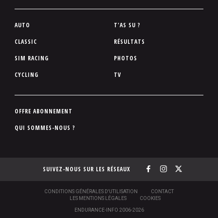
P
AUTO
T'AS SU ?
i
CLASSIC
RÉSULTATS
e
SIM RACING
PHOTOS
d
d
CYCLING
TV
e
p
a
P
OFFRE ABONNEMENT
g
i
QUI SOMMES-NOUS ?
e
e
d
d
SUIVEZ-NOUS SUR LES RÉSEAUX
e
p
a
S
CONDITIONS GÉNÉRALES D'UTILISATION
CONTACT
O
LES MENTIONS LÉGALES
COOKIES
g
U
ENDURANCE-INFO 2006-2026
S
e