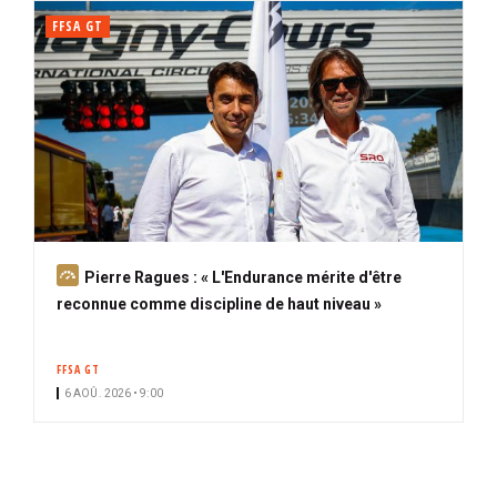
FFSA GT
A
Pierre Ragues : « L'Endurance mérite d'être
b
reconnue comme discipline de haut niveau »
o
n
FFSA GT
n
6 AOÛ. 2026 • 9:00
é