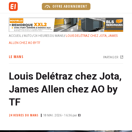
A
OFFRE ABONNEMENT
l
l
e
r
ACCUEIL
AUTO
24 HEURES DU MANS
LOUIS DELÉTRAZ CHEZ JOTA, JAMES
a
ALLEN CHEZ AO BY TF
u
c
LE MANS
PARTAGER
o
n
Louis Delétraz chez Jota,
t
e
James Allen chez AO by
n
u
TF
p
r
24 HEURES DU MANS
18 MAI. 2026 • 16:36
par
EI
i
n
c