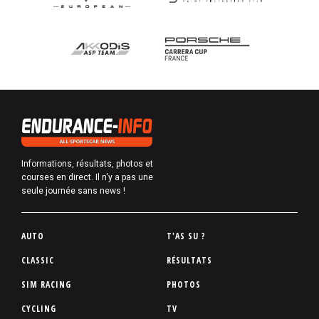
Informations, résultats, photos et
courses en direct. Il n'y a pas une
seule journée sans news !
P
AUTO
T'AS SU ?
i
CLASSIC
RÉSULTATS
e
SIM RACING
PHOTOS
d
d
CYCLING
TV