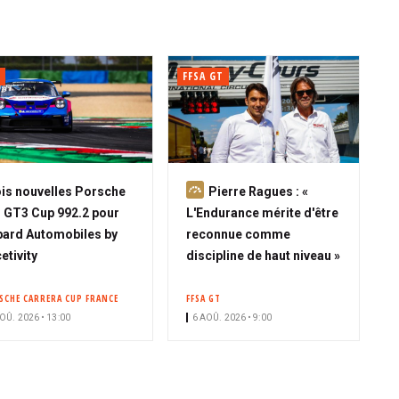
FFSA GT
A
is nouvelles Porsche
Pierre Ragues : «
b
 GT3 Cup 992.2 pour
L'Endurance mérite d'être
o
ard Automobiles by
reconnue comme
n
etivity
discipline de haut niveau »
n
é
SCHE CARRERA CUP FRANCE
FFSA GT
OÛ. 2026 • 13:00
6 AOÛ. 2026 • 9:00