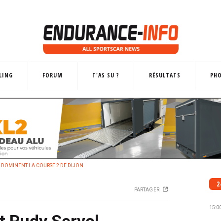
LING
FORUM
T'AS SU ?
RÉSULTATS
PH
L DOMINENT LA COURSE 2 DE DIJON
2
PARTAGER
15:0
t Rudy Servol