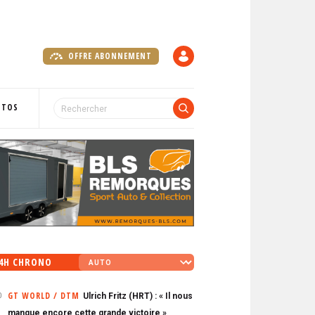
OFFRE ABONNEMENT
C
O
M
P
OTOS
T
E
4H CHRONO
GT WORLD / DTM
Ulrich Fritz (HRT) : « Il nous
0
manque encore cette grande victoire »