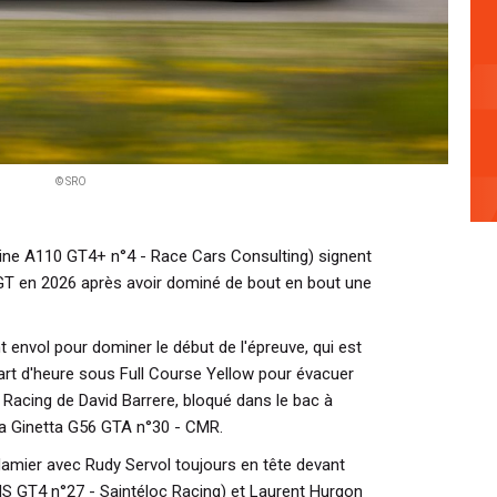
© SRO
ine A110 GT4+ n°4 - Race Cars Consulting) signent
GT en 2026 après avoir dominé de bout en bout une
t envol pour dominer le début de l'épreuve, qui est
art d'heure sous Full Course Yellow pour évacuer
 Racing de David Barrere, bloqué dans le bac à
la Ginetta G56 GTA n°30 - CMR.
damier avec Rudy Servol toujours en tête devant
 GT4 n°27 - Saintéloc Racing) et Laurent Hurgon