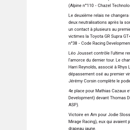
(Alpine n°110 - Chazel Technolo
Le deuxième relais ne changera 
deux neutralisations après la so
un contact à plusieurs au premie
victimes la Toyota GR Supra GT4
n°38 - Code Racing Development 
Léo Jousset contrôle l'ultime r
l'amorce du dernier tour. Le ch
Harri Reynolds, associé à Rhys L
dépassement osé au premier vir
Jérémy Corsin complète le podi
4e place pour Mathias Cazaux e
Development) devant Thomas Dr
ASP).
Victoire en Am pour Jodie Sloss
Mirage Racing), eux qui avaient p
drapeau jaune.