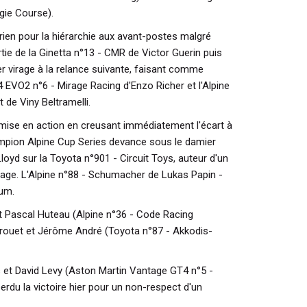
gie Course).
rien pour la hiérarchie aux avant-postes malgré
rtie de la Ginetta n°13 - CMR de Victor Guerin puis
r virage à la relance suivante, faisant comme
 EVO2 n°6 - Mirage Racing d'Enzo Richer et l'Alpine
de Viny Beltramelli.
emise en action en creusant immédiatement l'écart à
ampion Alpine Cup Series devance sous le damier
loyd sur la Toyota n°901 - Circuit Toys, auteur d'un
age. L'Alpine n°88 - Schumacher de Lukas Papin -
um.
t Pascal Huteau (Alpine n°36 - Code Racing
ouet et Jérôme André (Toyota n°87 - Akkodis-
 et David Levy (Aston Martin Vantage GT4 n°5 -
erdu la victoire hier pour un non-respect d'un