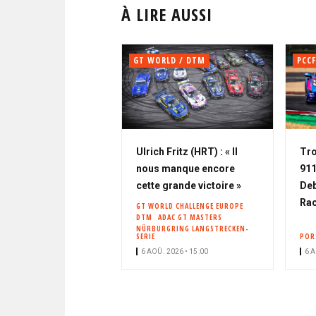
À LIRE AUSSI
GT WORLD / DTM
PCCF
Ulrich Fritz (HRT) : « Il
Tro
nous manque encore
911
cette grande victoire »
Deb
Rac
GT WORLD CHALLENGE EUROPE
DTM
ADAC GT MASTERS
NÜRBURGRING LANGSTRECKEN-
SERIE
POR
6 AOÛ. 2026 • 15:00
6 A