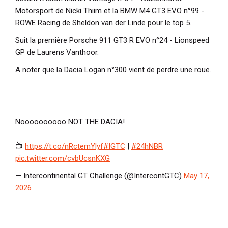
Motorsport de Nicki Thiim et la BMW M4 GT3 EVO n°99 -
ROWE Racing de Sheldon van der Linde pour le top 5.
Suit la première Porsche 911 GT3 R EVO n°24 - Lionspeed
GP de Laurens Vanthoor.
A noter que la Dacia Logan n°300 vient de perdre une roue.
Noooooooooo NOT THE DACIA!
📺
https://t.co/nRctemYlyf
#IGTC
|
#24hNBR
pic.twitter.com/cvbUcsnKXG
— Intercontinental GT Challenge (@IntercontGTC)
May 17,
2026