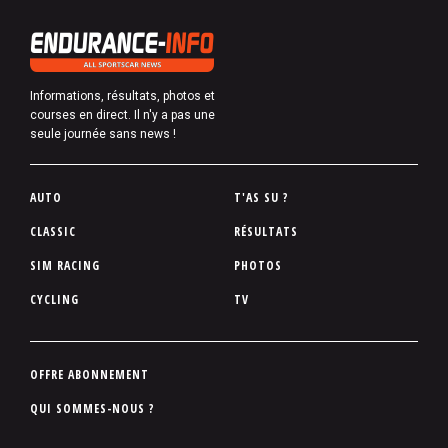
Informations, résultats, photos et
courses en direct. Il n'y a pas une
seule journée sans news !
P
AUTO
T'AS SU ?
i
CLASSIC
RÉSULTATS
e
SIM RACING
PHOTOS
d
d
CYCLING
TV
e
p
a
P
OFFRE ABONNEMENT
g
i
QUI SOMMES-NOUS ?
e
e
d