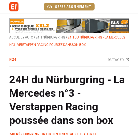
A
OFFRE ABONNEMENT
l
l
e
r
ACCUEIL
AUTO
24H NÜRBURGRING
24H DU NÜRBURGRING - LA MERCEDES
a
N°3 - VERSTAPPEN RACING POUSSÉE DANS SON BOX
u
c
N24
PARTAGER
o
n
24H du Nürburgring - La
t
e
Mercedes n°3 -
n
u
Verstappen Racing
p
r
poussée dans son box
i
n
24H NÜRBURGRING
INTERCONTINENTAL GT CHALLENGE
c