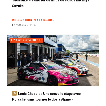
Tadasuke Makino fer de lance de Ponos Racing à
Suzuka
INTERCONTINENTAL GT CHALLENGE
7 AOÛ. 2026 • 14:00
FFSA GT / GT4 EUROPE
A
Louis Chazel : « Une nouvelle étape avec
b
Porsche, sans tourner le dos à Alpine »
o