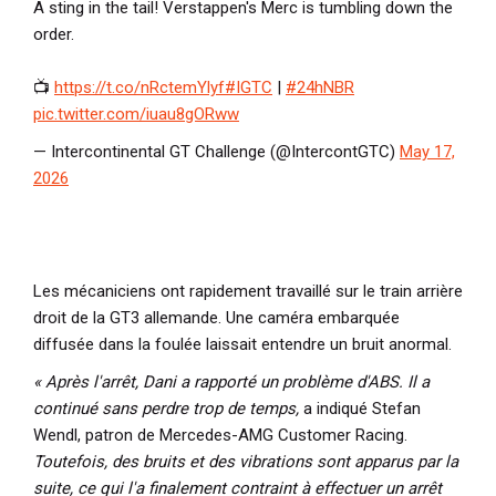
A sting in the tail! Verstappen's Merc is tumbling down the
order.
📺
https://t.co/nRctemYlyf
#IGTC
|
#24hNBR
pic.twitter.com/iuau8gORww
— Intercontinental GT Challenge (@IntercontGTC)
May 17,
2026
Les mécaniciens ont rapidement travaillé sur le train arrière
droit de la GT3 allemande. Une caméra embarquée
diffusée dans la foulée laissait entendre un bruit anormal.
« Après l'arrêt, Dani a rapporté un problème d'ABS. Il a
continué sans perdre trop de temps,
a indiqué Stefan
Wendl, patron de Mercedes-AMG Customer Racing.
Toutefois, des bruits et des vibrations sont apparus par la
suite, ce qui l'a finalement contraint à effectuer un arrêt