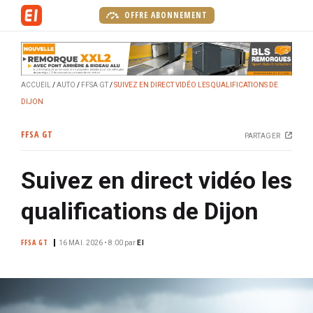
A
OFFRE ABONNEMENT
l
l
e
r
ACCUEIL
AUTO
FFSA GT
SUIVEZ EN DIRECT VIDÉO LES QUALIFICATIONS DE
a
DIJON
u
c
FFSA GT
PARTAGER
o
n
Suivez en direct vidéo les
t
e
qualifications de Dijon
n
u
FFSA GT
p
16 MAI. 2026 • 8:00
par
EI
r
i
n
c