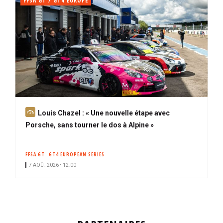
FFSA GT / GT4 EUROPE
A
Louis Chazel : « Une nouvelle étape avec
b
Porsche, sans tourner le dos à Alpine »
o
n
FFSA GT
GT4 EUROPEAN SERIES
n
7 AOÛ. 2026 • 12:00
é