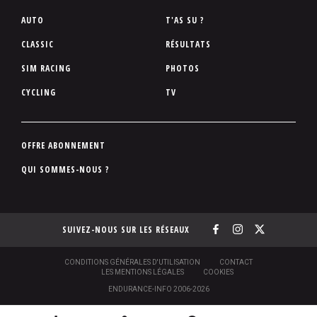
P
AUTO
T'AS SU ?
i
CLASSIC
RÉSULTATS
e
SIM RACING
PHOTOS
d
d
CYCLING
TV
e
p
a
P
OFFRE ABONNEMENT
g
i
QUI SOMMES-NOUS ?
e
e
d
d
SUIVEZ-NOUS SUR LES RÉSEAUX
e
p
a
S
CONDITIONS GÉNÉRALES D'UTILISATION
CONTACT
O
LES MENTIONS LÉGALES
COOKIES
g
U
ENDURANCE-INFO 2006-2026
S
e
-
N
P
N
[