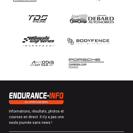
Informations, résultats, photos et
courses en direct. Il n'y a pas une
seule journée sans news !