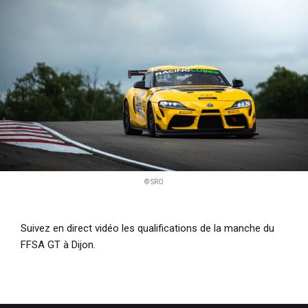
i
p
a
l
© SRO
Suivez en direct vidéo les qualifications de la manche du
FFSA GT à Dijon.