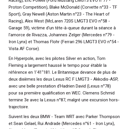
Racing), Eric Powell (Ford Mustang LMGT3 EVO n°77 -
Proton Competition), Blake McDonald (Corvette n°33 - TF
Sport), Gray Newell (Aston Martin n°23 - The Heart of
Racing), Alex West (McLaren 720S LMGT3 EVO n°58 -
Garage 59), victime d'un tête-à-queue durant la séance à
l'amorce de Rivazza, Johannes Zelger (Mercedes n°79 -
Iron Lynx) et Thomas Flohr (Ferrari 296 LMGT3 EVO n°54 -
Vista AF Corse).
En Hyperpole, avec les pilotes Silver en action, Tom
Fleming a largement haussé le tempo pour établir la
référence en 1'41"181. Le Britannique devance de plus de
deux dixièmes les deux Lexus RC F LMGT3 - Akkodis-ASP,
avec une belle prestation d'Hadrien David (Lexus n°78)
pour sa première qualification en WEC. Clemens Schmid
termine 3e avec la Lexus n°87, malgré une excursion hors-
trajectoire.
Suivent les deux BMW - Team WRT avec Parker Thompson
et Sean Gelael, Rui Andrade (Mercedes n°61 - Iron Lynx),