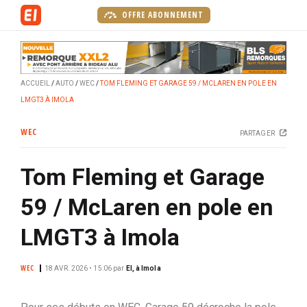
A
OFFRE ABONNEMENT
l
l
e
r
ACCUEIL
AUTO
WEC
TOM FLEMING ET GARAGE 59 / MCLAREN EN POLE EN
a
LMGT3 À IMOLA
u
c
WEC
PARTAGER
o
n
Tom Fleming et Garage
t
e
59 / McLaren en pole en
n
u
LMGT3 à Imola
p
r
WEC
18 AVR. 2026 • 15:06
par
EI, à Imola
i
n
c