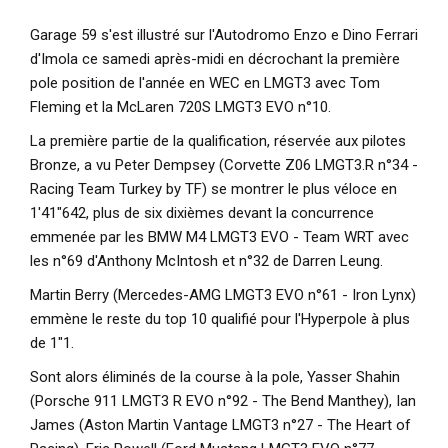
Garage 59 s'est illustré sur l'Autodromo Enzo e Dino Ferrari
d'Imola ce samedi après-midi en décrochant la première
pole position de l'année en WEC en LMGT3 avec Tom
Fleming et la McLaren 720S LMGT3 EVO n°10.
La première partie de la qualification, réservée aux pilotes
Bronze, a vu Peter Dempsey (Corvette Z06 LMGT3.R n°34 -
Racing Team Turkey by TF) se montrer le plus véloce en
1'41"642, plus de six dixièmes devant la concurrence
emmenée par les BMW M4 LMGT3 EVO - Team WRT avec
les n°69 d'Anthony McIntosh et n°32 de Darren Leung.
Martin Berry (Mercedes-AMG LMGT3 EVO n°61 - Iron Lynx)
emmène le reste du top 10 qualifié pour l'Hyperpole à plus
de 1"1.
Sont alors éliminés de la course à la pole, Yasser Shahin
(Porsche 911 LMGT3 R EVO n°92 - The Bend Manthey), Ian
James (Aston Martin Vantage LMGT3 n°27 - The Heart of