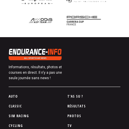
Informations, résultats, photos et
courses en direct. Il n'y a pas une
seule journée sans news !
P
AUTO
T'AS SU ?
i
CLASSIC
RÉSULTATS
e
SIM RACING
PHOTOS
d
d
CYCLING
TV