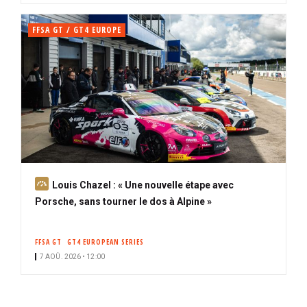
FFSA GT / GT4 EUROPE
A
Louis Chazel : « Une nouvelle étape avec
b
Porsche, sans tourner le dos à Alpine »
o
n
FFSA GT
GT4 EUROPEAN SERIES
n
7 AOÛ. 2026 • 12:00
é