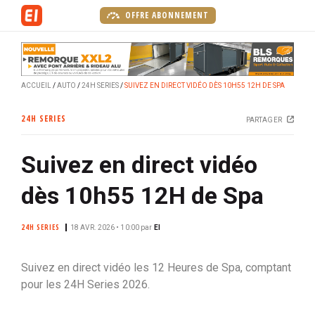
A
OFFRE ABONNEMENT
l
l
e
r
ACCUEIL
AUTO
24H SERIES
SUIVEZ EN DIRECT VIDÉO DÈS 10H55 12H DE SPA
a
u
24H SERIES
PARTAGER
c
o
Suivez en direct vidéo
n
t
dès 10h55 12H de Spa
e
n
24H SERIES
u
18 AVR. 2026 • 10:00
par
EI
p
r
Suivez en direct vidéo les 12 Heures de Spa, comptant
i
pour les 24H Series 2026.
n
c