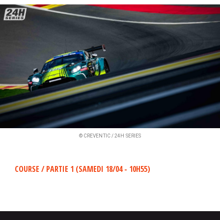
i
p
a
l
© CREVENTIC / 24H SERIES
COURSE / PARTIE 1 (SAMEDI 18/04 - 10H55)