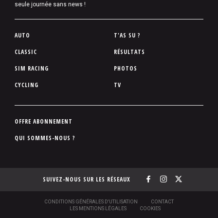
seule journée sans news !
P
AUTO
T'AS SU ?
i
CLASSIC
RÉSULTATS
e
SIM RACING
PHOTOS
d
d
CYCLING
TV
e
p
a
P
OFFRE ABONNEMENT
g
i
QUI SOMMES-NOUS ?
e
e
d
d
SUIVEZ-NOUS SUR LES RÉSEAUX
e
p
a
S
CONDITIONS GÉNÉRALES D'UTILISATION
CONTACT
O
LES MENTIONS LÉGALES
COOKIES
g
U