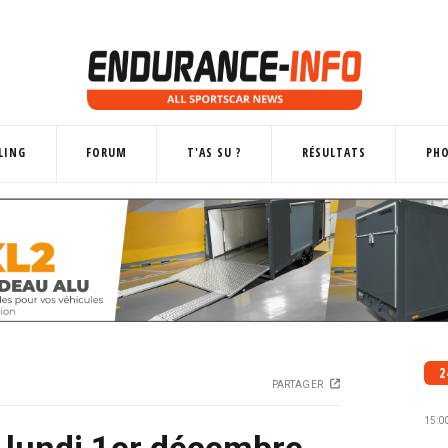
LING
FORUM
T'AS SU ?
RÉSULTATS
PH
2
PARTAGER
15:0
 lundi 1er décembre