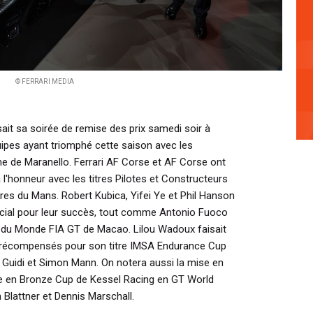
© FERRARI MEDIA
sait sa soirée de remise des prix samedi soir à
uipes ayant triomphé cette saison avec les
rme de Maranello. Ferrari AF Corse et AF Corse ont
l'honneur avec les titres Pilotes et Constructeurs
res du Mans. Robert Kubica, Yifei Ye et Phil Hanson
spécial pour leur succès, tout comme Antonio Fuoco
e du Monde FIA GT de Macao. Lilou Wadoux faisait
s récompensés pour son titre IMSA Endurance Cup
Guidi et Simon Mann. On notera aussi la mise en
e en Bronze Cup de Kessel Racing en GT World
Blattner et Dennis Marschall.