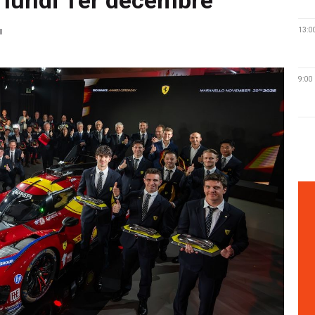
13:0
I
9:00