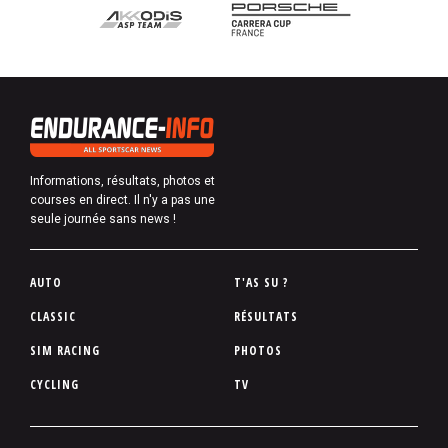
Informations, résultats, photos et
courses en direct. Il n'y a pas une
seule journée sans news !
P
AUTO
T'AS SU ?
i
CLASSIC
RÉSULTATS
e
SIM RACING
PHOTOS
d
d
CYCLING
TV
e
p