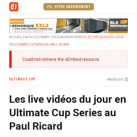
A
OFFRE ABONNEMENT
l
l
e
r
ACCUEIL
AUTO
ULTIMATE CUP EUROPEAN SERIES
LES LIVE VIDÉOS DU JOUR
a
EN ULTIMATE CUP SERIES AU PAUL RICARD
u
c
M
Could not retrieve the oEmbed resource.
o
e
n
s
t
ULTIMATE CUP
PARTAGER
s
e
a
n
Les live vidéos du jour en
g
u
e
p
Ultimate Cup Series au
d
r
'
i
Paul Ricard
e
n
r
c