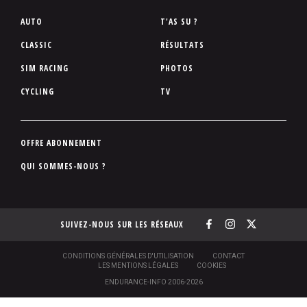
P
AUTO
T'AS SU ?
i
CLASSIC
RÉSULTATS
e
SIM RACING
PHOTOS
d
d
CYCLING
TV
e
p
a
P
OFFRE ABONNEMENT
g
i
QUI SOMMES-NOUS ?
e
e
d
d
SUIVEZ-NOUS SUR LES RÉSEAUX
e
p
a
S
CONDITIONS GÉNÉRALES D'UTILISATION
CONTACT
O
LES MENTIONS LÉGALES
COOKIES
g
U
ENDURANCE-INFO 2006-2026
S
e
-
P
N
N
[