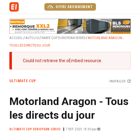
A
OFFRE ABONNEMENT
l
l
e
r
ACCUEIL
AUTO
ULTIMATE CUP EUROPEAN SERIES
MOTORLAND ARAGON -
a
TOUS LES DIRECTS DU JOUR
u
c
M
Could not retrieve the oEmbed resource.
o
e
n
s
t
ULTIMATE CUP
PARTAGER
s
e
a
n
Motorland Aragon - Tous
g
u
e
p
les directs du jour
d
r
'
i
e
ULTIMATE CUP EUROPEAN SERIES
7 SEP. 2025 • 8:30
par
EI
n
r
c