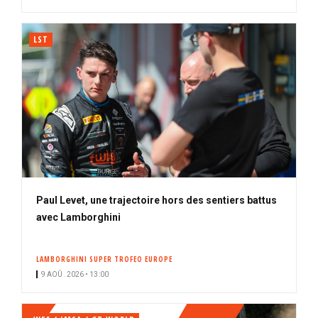
é
LST
Paul Levet, une trajectoire hors des sentiers battus
avec Lamborghini
LAMBORGHINI SUPER TROFEO EUROPE
9 AOÛ. 2026 • 13:00