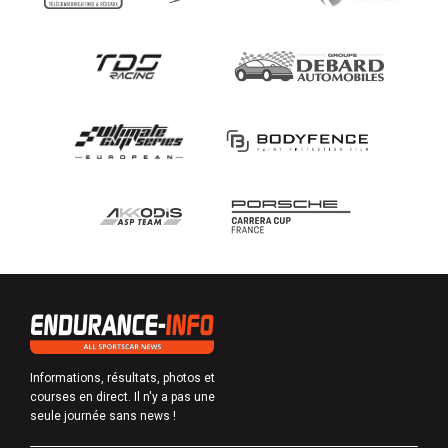
Informations, résultats, photos et
courses en direct. Il n'y a pas une
seule journée sans news !