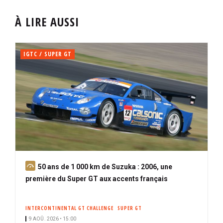
À LIRE AUSSI
IGTC / SUPER GT
A
50 ans de 1 000 km de Suzuka : 2006, une
b
première du Super GT aux accents français
o
n
INTERCONTINENTAL GT CHALLENGE
SUPER GT
n
9 AOÛ. 2026 • 15:00