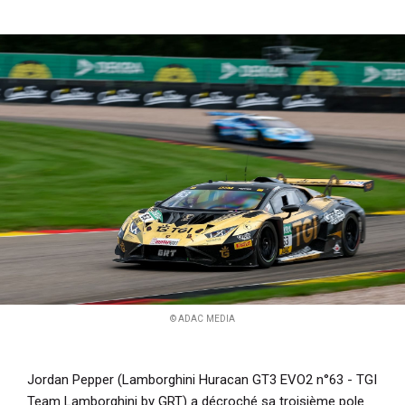
i
p
a
l
© ADAC MEDIA
Jordan Pepper (Lamborghini Huracan GT3 EVO2 n°63 - TGI
Team Lamborghini by GRT) a décroché sa troisième pole