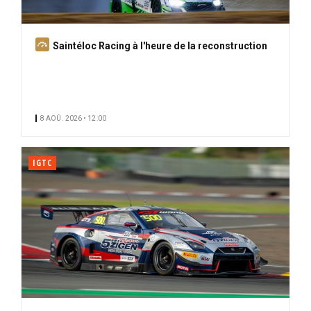
A
Saintéloc Racing à l'heure de la reconstruction
b
o
n
n
8 AOÛ. 2026 • 12:00
é
IGTC