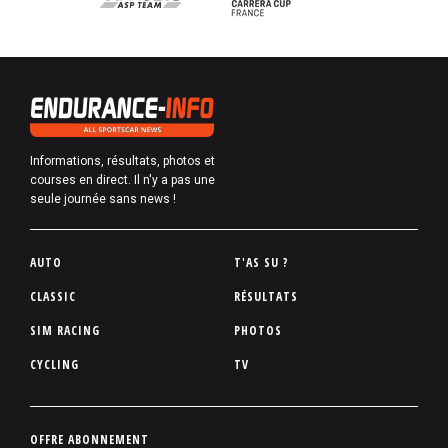
Informations, résultats, photos et
courses en direct. Il n'y a pas une
seule journée sans news !
P
AUTO
T'AS SU ?
i
CLASSIC
RÉSULTATS
e
SIM RACING
PHOTOS
d
d
CYCLING
TV
e
p
a
P
OFFRE ABONNEMENT