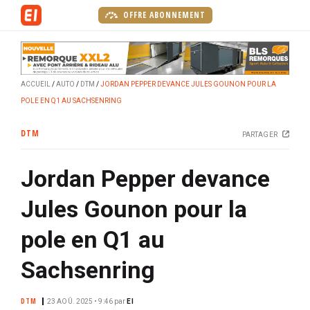
A
OFFRE ABONNEMENT
l
l
e
r
ACCUEIL
AUTO
DTM
JORDAN PEPPER DEVANCE JULES GOUNON POUR LA
a
POLE EN Q1 AU SACHSENRING
u
c
DTM
PARTAGER
o
n
Jordan Pepper devance
t
e
Jules Gounon pour la
n
u
pole en Q1 au
p
r
Sachsenring
i
n
DTM
23 AOÛ. 2025 • 9:46
par
EI
c