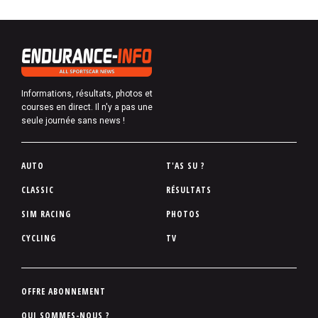
Informations, résultats, photos et
courses en direct. Il n'y a pas une
seule journée sans news !
P
AUTO
T'AS SU ?
i
CLASSIC
RÉSULTATS
e
SIM RACING
PHOTOS
d
d
CYCLING
TV
e
p
a
P
OFFRE ABONNEMENT
g
i
QUI SOMMES-NOUS ?