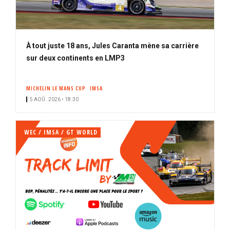
À tout juste 18 ans, Jules Caranta mène sa carrière
sur deux continents en LMP3
MICHELIN LE MANS CUP
IMSA
5 AOÛ. 2026 • 18:30
WEC / IMSA / GT WORLD