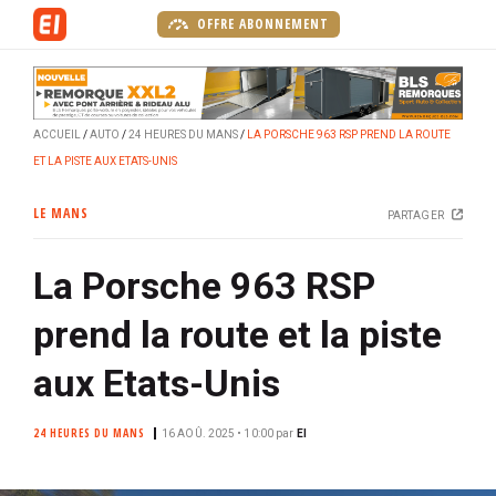
A
OFFRE ABONNEMENT
l
l
e
r
ACCUEIL
AUTO
24 HEURES DU MANS
LA PORSCHE 963 RSP PREND LA ROUTE
a
ET LA PISTE AUX ETATS-UNIS
u
c
LE MANS
PARTAGER
o
n
La Porsche 963 RSP
t
e
prend la route et la piste
n
u
aux Etats-Unis
p
r
24 HEURES DU MANS
16 AOÛ. 2025 • 10:00
par
EI
i
n
c