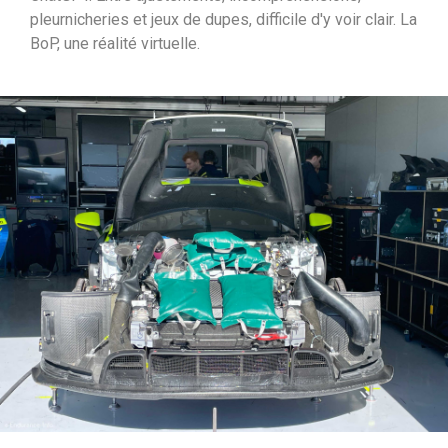
pleurnicheries et jeux de dupes, difficile d'y voir clair. La
i
BoP, une réalité virtuelle.
p
a
l