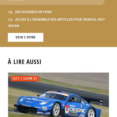
DES DOSSIERS DE FOND
ACCÈS À L'ENSEMBLE DES ARTICLES POUR 3€/MOIS, SOIT
36€/AN
VOIR L'OFFRE
À LIRE AUSSI
IGTC / SUPER GT