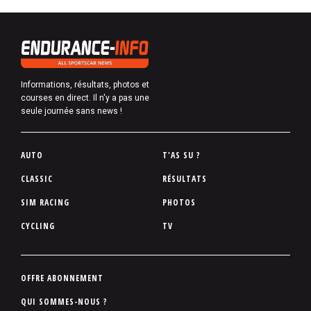
Informations, résultats, photos et
courses en direct. Il n'y a pas une
seule journée sans news !
P
AUTO
T'AS SU ?
i
CLASSIC
RÉSULTATS
e
SIM RACING
PHOTOS
d
d
CYCLING
TV
e
p
a
P
OFFRE ABONNEMENT
g
i
QUI SOMMES-NOUS ?
e