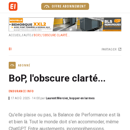
A
OFFRE ABONNEMENT
l
l
e
r
ACCUEIL
AUTO
BOP, L'OBSCURE CLARTÉ...
a
u
EI
PARTAGER
c
o
ABONNÉ
n
t
BoP, l'obscure clarté...
e
n
ENDURANCE INFO
u
17 AOÛ. 2025 ‧ 14:00
par
Laurent Mercier, bopper en larmes
p
r
Qu'elle plaise ou pas, la Balance de Performance est là
i
et bien là. Tout le monde doit s'en accommoder, même
n
ChatGPT. Entre ajustements, incompréhensions,
c