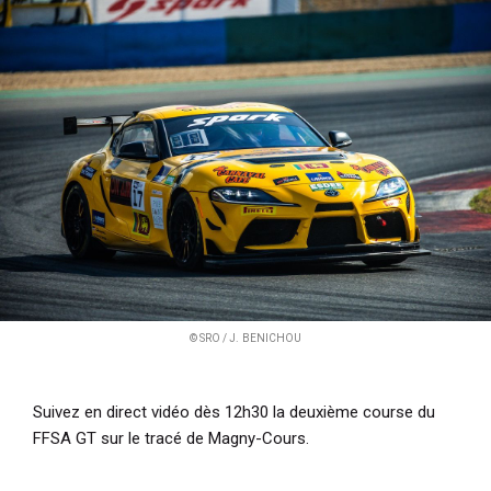
i
p
a
l
© SRO / J. BENICHOU
Suivez en direct vidéo dès 12h30 la deuxième course du
FFSA GT sur le tracé de Magny-Cours.