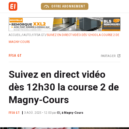
A
OFFRE ABONNEMENT
l
l
e
r
ACCUEIL
AUTO
FFSA GT
SUIVEZ EN DIRECT VIDÉO DÈS 12H30 LA COURSE 2 DE
a
MAGNY-COURS
u
c
FFSA GT
PARTAGER
o
n
Suivez en direct vidéo
t
e
dès 12h30 la course 2 de
n
u
Magny-Cours
p
r
FFSA GT
3 AOÛ. 2025 • 12:00
par
EI, à Magny-Cours
i
n
c