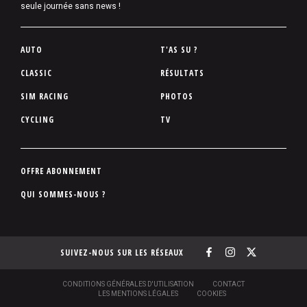
seule journée sans news !
P
AUTO
T'AS SU ?
i
CLASSIC
RÉSULTATS
e
SIM RACING
PHOTOS
d
d
CYCLING
TV
e
p
a
P
OFFRE ABONNEMENT
g
i
QUI SOMMES-NOUS ?
e
e
d
d
SUIVEZ-NOUS SUR LES RÉSEAUX
e
p
a
S
CONDITIONS GÉNÉRALES D'UTILISATION
CONTACT
O
LES MENTIONS LÉGALES
COOKIES
g
U