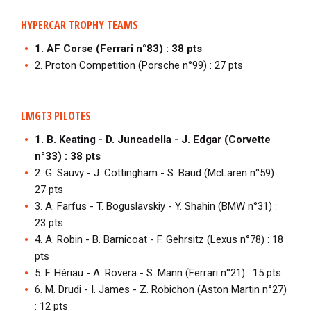
HYPERCAR TROPHY TEAMS
1. AF Corse (Ferrari n°83) : 38 pts
2. Proton Competition (Porsche n°99) : 27 pts
LMGT3 PILOTES
1. B. Keating - D. Juncadella - J. Edgar (Corvette
n°33) : 38 pts
2. G. Sauvy - J. Cottingham - S. Baud (McLaren n°59) :
27 pts
3. A. Farfus - T. Boguslavskiy - Y. Shahin (BMW n°31) :
23 pts
4. A. Robin - B. Barnicoat - F. Gehrsitz (Lexus n°78) : 18
pts
5. F. Hériau - A. Rovera - S. Mann (Ferrari n°21) : 15 pts
6. M. Drudi - I. James - Z. Robichon (Aston Martin n°27)
: 12 pts