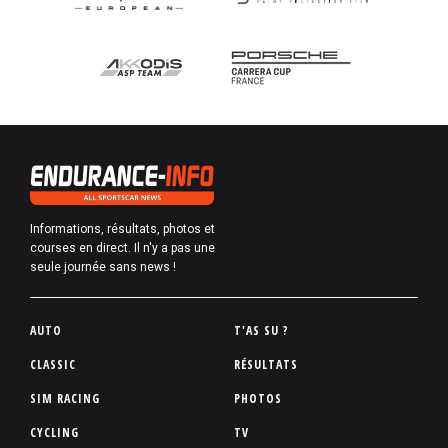
Informations, résultats, photos et
courses en direct. Il n'y a pas une
seule journée sans news !
P
AUTO
T'AS SU ?
i
CLASSIC
RÉSULTATS
e
SIM RACING
PHOTOS
d
d
CYCLING
TV