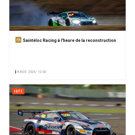
A
Saintéloc Racing à l'heure de la reconstruction
b
o
n
n
8 AOÛ. 2026 • 12:00
é
IGTC