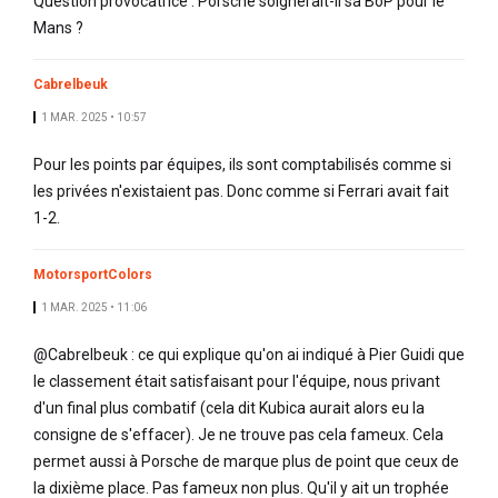
Question provocatrice : Porsche soignerait-il sa BoP pour le
Mans ?
Cabrelbeuk
1 MAR. 2025 • 10:57
Pour les points par équipes, ils sont comptabilisés comme si
les privées n'existaient pas. Donc comme si Ferrari avait fait
1-2.
MotorsportColors
1 MAR. 2025 • 11:06
@Cabrelbeuk : ce qui explique qu'on ai indiqué à Pier Guidi que
le classement était satisfaisant pour l'équipe, nous privant
d'un final plus combatif (cela dit Kubica aurait alors eu la
consigne de s'effacer). Je ne trouve pas cela fameux. Cela
permet aussi à Porsche de marque plus de point que ceux de
la dixième place. Pas fameux non plus. Qu'il y ait un trophée