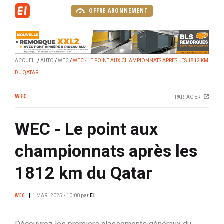
A
OFFRE ABONNEMENT
l
l
e
r
ACCUEIL
AUTO
WEC
WEC - LE POINT AUX CHAMPIONNATS APRÈS LES 1812 KM
a
DU QATAR
u
c
WEC
PARTAGER
o
n
WEC - Le point aux
t
e
championnats après les
n
u
1812 km du Qatar
p
r
WEC
1 MAR. 2025 • 10:00
par
EI
i
n
c