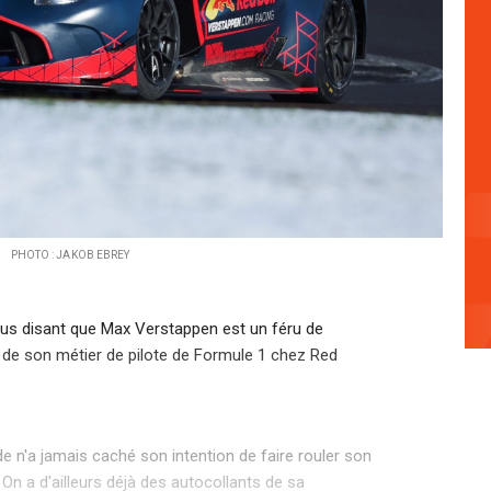
PHOTO : JAKOB EBREY
ous disant que Max Verstappen est un féru de
de son métier de pilote de Formule 1 chez Red
n'a jamais caché son intention de faire rouler son
n a d'ailleurs déjà des autocollants de sa