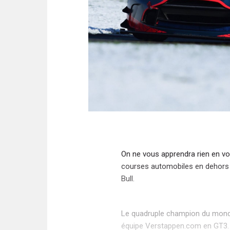
On ne vous apprendra rien en v
courses automobiles en dehors 
Bull.
Le quadruple champion du monde 
équipe Verstappen.com en GT3. O