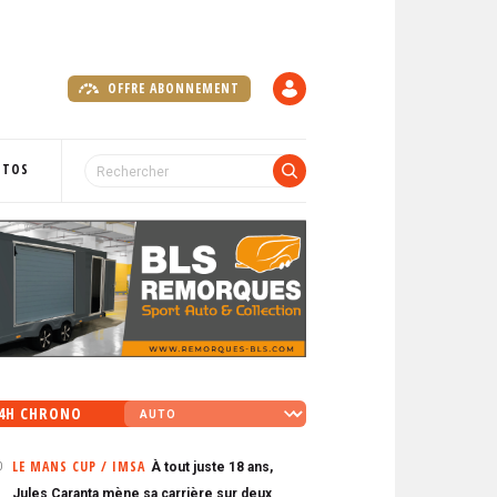
OFFRE ABONNEMENT
C
O
M
P
OTOS
T
E
4H CHRONO
LE MANS CUP / IMSA
À tout juste 18 ans,
0
Jules Caranta mène sa carrière sur deux