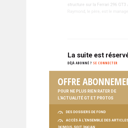
structure sur la Ferrari 296 GT3
Raymond, le père, est le manage
La suite est réser
DÉJÀ ABONNÉ ?
SE CONNECTER
OFFRE ABONNEME
POUR NE PLUS RIEN RATER DE
L'ACTUALITÉ GT ET PROTOS
DES DOSSIERS DE FOND
ACCÈS À L'ENSEMBLE DES ARTICLE
3€/MOIS, SOIT 36€/AN