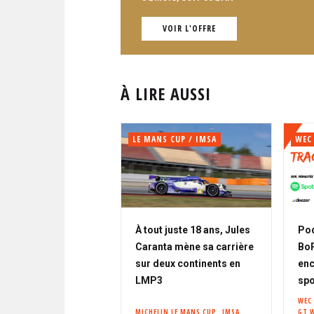
VOIR L'OFFRE
À LIRE AUSSI
LE MANS CUP / IMSA
WEC
À tout juste 18 ans, Jules
Pod
Caranta mène sa carrière
BoP,
sur deux continents en
enc
LMP3
spo
WEC
MICHELIN LE MANS CUP
IMSA
GT 