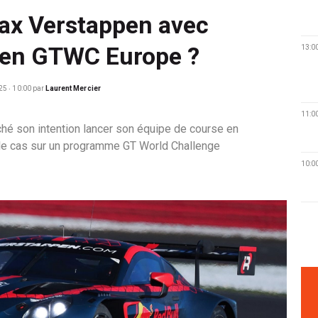
Max Verstappen avec
 en GTWC Europe ?
13:0
25 ‧ 10:00
par
Laurent Mercier
11:0
hé son intention lancer son équipe de course en
 le cas sur un programme GT World Challenge
10:0