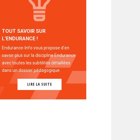
TOUT SAVOIR SUR
L'ENDURANCE !
Endurance-Info vous propose d'en
savoir plus sur la discipline Endurance
avec toutes les subtilités détaillées
dans un dossier pédagogique.
LIRE LA SUITE