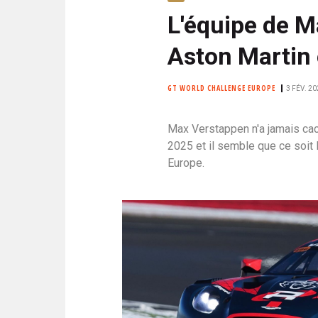
N
i
L'équipe de 
C
p
I
Aston Martin
a
P
l
A
L
GT WORLD CHALLENGE EUROPE
3 FÉV. 20
E
Max Verstappen n'a jamais cac
2025 et il semble que ce soit
Europe.