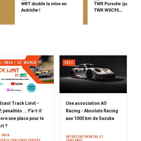
 / IMSA / GT WORLD
IGTC
cast Track Limit -
Une association AO
 pénalités ... Y'a-t-il
Racing - Absolute Racing
ore une place pour le
aux 1000 km de Suzuka
rt ?
IMSA
INTERCONTINENTAL GT
WORLD CHALLENGE EUROPE
CHALLENGE