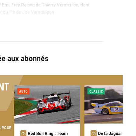
 / Emil Frey Racing de Thierry Vermeulen, dont
r du fils de Jos Verstappen.
vée aux abonnés
NT
S POUR