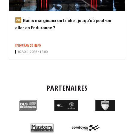
A
Gains marginaux ou triche : jusqu’où peut-on
b
aller en Endurance ?
o
n
ENDURANCE INFO
n
10 AOÛ. 2026 • 12:00
é
PARTENAIRES