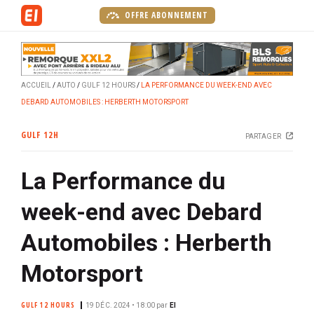
A
OFFRE ABONNEMENT
l
l
e
r
ACCUEIL
AUTO
GULF 12 HOURS
LA PERFORMANCE DU WEEK-END AVEC
a
DEBARD AUTOMOBILES : HERBERTH MOTORSPORT
u
c
GULF 12H
PARTAGER
o
n
La Performance du
t
e
week-end avec Debard
n
u
Automobiles : Herberth
p
r
Motorsport
i
n
GULF 12 HOURS
19 DÉC. 2024 • 18:00
par
EI
c