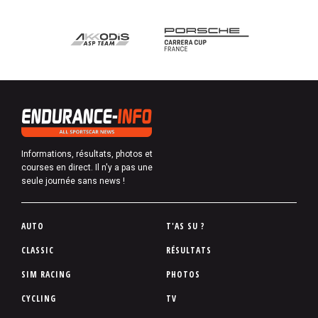
Informations, résultats, photos et
courses en direct. Il n'y a pas une
seule journée sans news !
P
AUTO
T'AS SU ?
i
CLASSIC
RÉSULTATS
e
SIM RACING
PHOTOS
d
d
CYCLING
TV
e