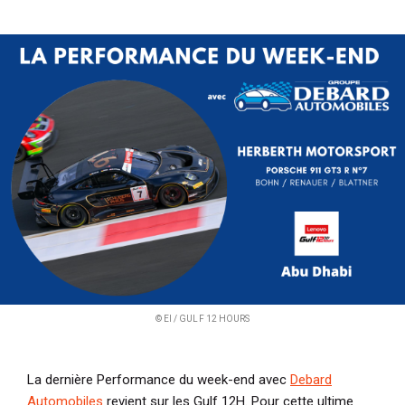
i
p
a
l
© EI / GULF 12 HOURS
La dernière Performance du week-end avec
Debard
Automobiles
revient sur les Gulf 12H. Pour cette ultime