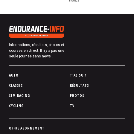
Informations, résultats, photos et
courses en direct. Il n'y a pas une
seule journée sans news !
P
AUTO
T'AS SU ?
i
CLASSIC
RÉSULTATS
e
SIM RACING
PHOTOS
d
d
CYCLING
TV
e
p
a
P
OFFRE ABONNEMENT
g