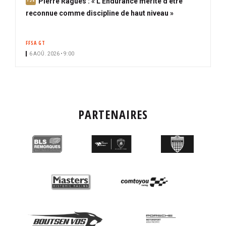
A
Pierre Ragues : « L'Endurance mérite d'être
b
reconnue comme discipline de haut niveau »
o
n
FFSA GT
n
6 AOÛ. 2026 • 9:00
é
PARTENAIRES