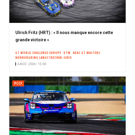
Ulrich Fritz (HRT) : « Il nous manque encore cette
grande victoire »
GT WORLD CHALLENGE EUROPE
DTM
ADAC GT MASTERS
NÜRBURGRING LANGSTRECKEN-SERIE
6 AOÛ. 2026 • 15:00
PCCF