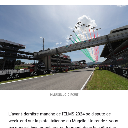
i
p
a
l
© MUGELLO CIRCUIT
L'avant-dernière manche de l'ELMS 2024 se dispute ce
week-end sur la piste italienne du Mugello. Un rendez-vous
qui pourrait bien constituer un tournant dans la quête des