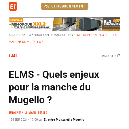
A
OFFRE ABONNEMENT
l
l
e
r
ACCUEIL
AUTO
EUROPEAN LE MANS SERIES
ELMS - QUELS ENJEUX POUR LA
a
MANCHE DU MUGELLO ?
u
c
ELMS
PARTAGER
o
n
ELMS - Quels enjeux
t
e
pour la manche du
n
u
Mugello ?
p
r
EUROPEAN LE MANS SERIES
i
24 SEP. 2024 • 17:00
par
EI, entre Monza et le Mugello
n
c