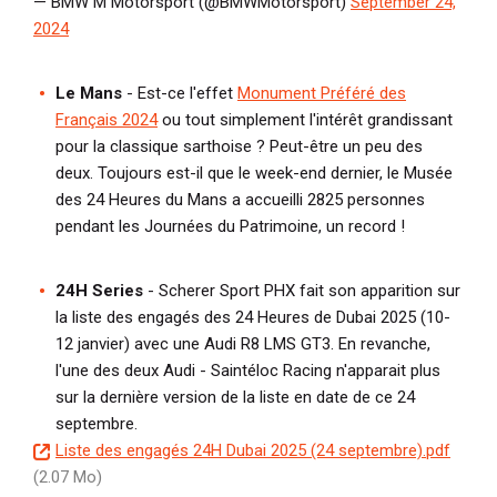
— BMW M Motorsport (@BMWMotorsport)
September 24,
2024
Le Mans
- Est-ce l'effet
Monument Préféré des
Français 2024
ou tout simplement l'intérêt grandissant
pour la classique sarthoise ? Peut-être un peu des
deux. Toujours est-il que le week-end dernier, le Musée
des 24 Heures du Mans a accueilli 2825 personnes
pendant les Journées du Patrimoine, un record !
24H Series
- Scherer Sport PHX fait son apparition sur
la liste des engagés des 24 Heures de Dubai 2025 (10-
12 janvier) avec une Audi R8 LMS GT3. En revanche,
l'une des deux Audi - Saintéloc Racing n'apparait plus
sur la dernière version de la liste en date de ce 24
septembre.
D
Liste des engagés 24H Dubai 2025 (24 septembre).pdf
o
(2.07 Mo)