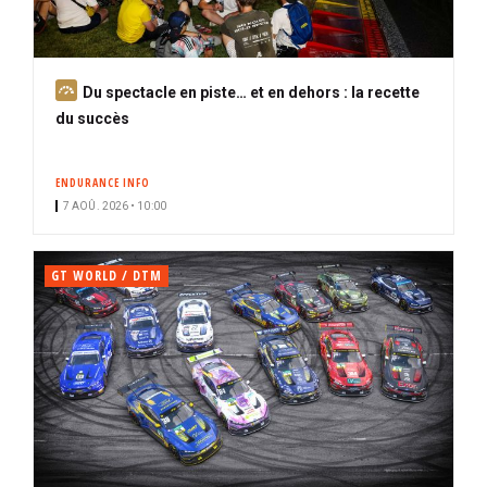
A
Du spectacle en piste… et en dehors : la recette
b
du succès
o
n
ENDURANCE INFO
n
7 AOÛ. 2026 • 10:00
é
GT WORLD / DTM