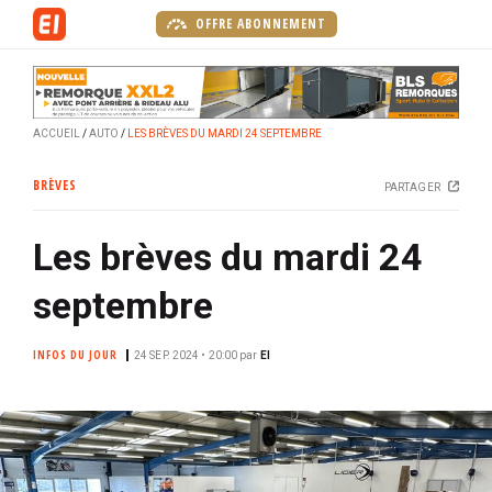
A
OFFRE ABONNEMENT
l
l
e
r
ACCUEIL
AUTO
LES BRÈVES DU MARDI 24 SEPTEMBRE
a
u
BRÈVES
PARTAGER
c
o
Les brèves du mardi 24
n
t
septembre
e
n
INFOS DU JOUR
u
24 SEP. 2024 • 20:00
par
EI
p
r
i
n
c