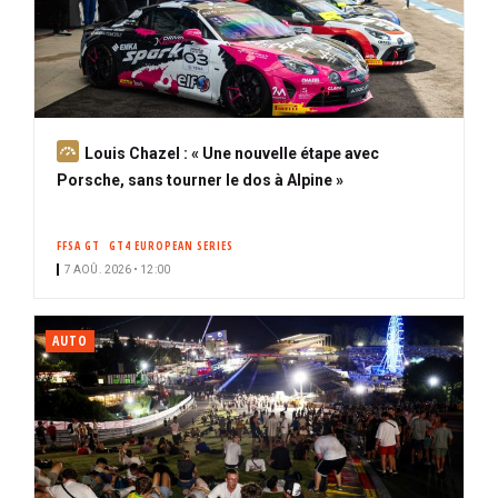
A
Louis Chazel : « Une nouvelle étape avec
b
Porsche, sans tourner le dos à Alpine »
o
n
FFSA GT
GT4 EUROPEAN SERIES
n
7 AOÛ. 2026 • 12:00
é
AUTO