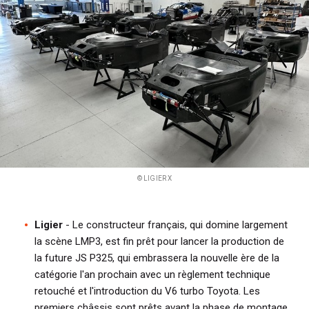
i
p
a
l
© LIGIER X
Ligier
- Le constructeur français, qui domine largement
la scène LMP3, est fin prêt pour lancer la production de
la future JS P325, qui embrassera la nouvelle ère de la
catégorie l'an prochain avec un règlement technique
retouché et l'introduction du V6 turbo Toyota. Les
premiers châssis sont prêts avant la phase de montage