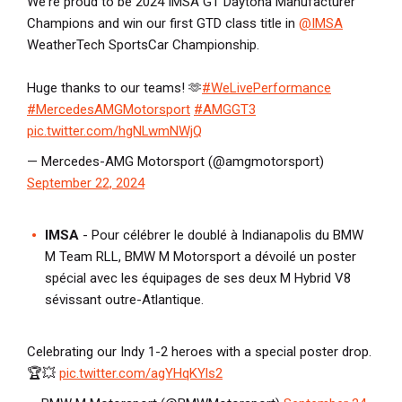
We're proud to be 2024 IMSA GT Daytona Manufacturer
Champions and win our first GTD class title in
@IMSA
WeatherTech SportsCar Championship.
Huge thanks to our teams! 🫶
#WeLivePerformance
#MercedesAMGMotorsport
#AMGGT3
pic.twitter.com/hgNLwmNWjQ
— Mercedes-AMG Motorsport (@amgmotorsport)
September 22, 2024
IMSA
- Pour célébrer le doublé à Indianapolis du BMW
M Team RLL, BMW M Motorsport a dévoilé un poster
spécial avec les équipages de ses deux M Hybrid V8
sévissant outre-Atlantique.
Celebrating our Indy 1-2 heroes with a special poster drop.
🏆💥
pic.twitter.com/agYHqKYls2