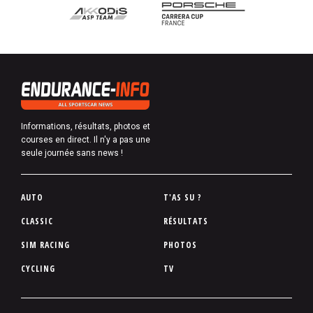
Informations, résultats, photos et
courses en direct. Il n'y a pas une
seule journée sans news !
P
AUTO
T'AS SU ?
i
CLASSIC
RÉSULTATS
e
SIM RACING
PHOTOS
d
d
CYCLING
TV
e
p