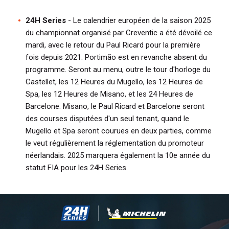
c
u
24H Series
- Le calendrier européen de la saison 2025
m
du championnat organisé par Creventic a été dévoilé ce
e
mardi, avec le retour du Paul Ricard pour la première
n
fois depuis 2021. Portimão est en revanche absent du
t
programme. Seront au menu, outre le tour d'horloge du
Castellet, les 12 Heures du Mugello, les 12 Heures de
Spa, les 12 Heures de Misano, et les 24 Heures de
Barcelone. Misano, le Paul Ricard et Barcelone seront
des courses disputées d'un seul tenant, quand le
Mugello et Spa seront courues en deux parties, comme
le veut régulièrement la réglementation du promoteur
néerlandais. 2025 marquera également la 10e année du
statut FIA pour les 24H Series.