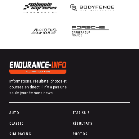
Informations, résultats, photos et
courses en direct. Il n'y a pas une
seule journée sans news !
P
AUTO
T'AS SU ?
i
CLASSIC
RÉSULTATS
e
SIM RACING
PHOTOS
d