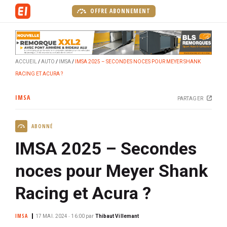
A
OFFRE ABONNEMENT
l
l
e
r
ACCUEIL
AUTO
IMSA
IMSA 2025 – SECONDES NOCES POUR MEYER SHANK
a
RACING ET ACURA ?
u
c
IMSA
PARTAGER
o
n
ABONNÉ
t
e
IMSA 2025 – Secondes
n
u
noces pour Meyer Shank
p
Racing et Acura ?
r
i
n
IMSA
17 MAI. 2024 ‧ 16:00
par
Thibaut Villemant
c