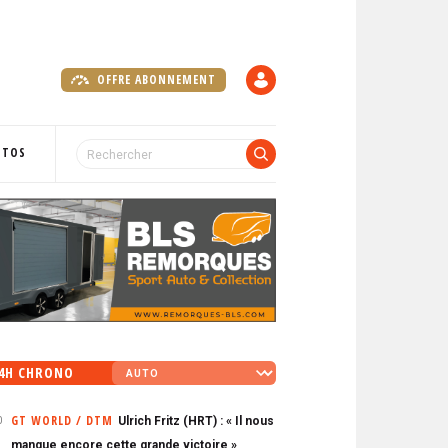
OFFRE ABONNEMENT
C
O
M
P
OTOS
T
E
4H CHRONO
GT WORLD / DTM
Ulrich Fritz (HRT) : « Il nous
0
manque encore cette grande victoire »