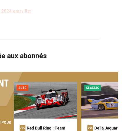
2024 entry list
vée aux abonnés
NT
S POUR