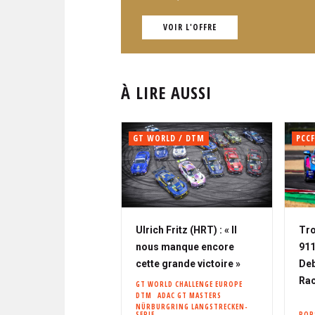
VOIR L'OFFRE
À LIRE AUSSI
GT WORLD / DTM
PCCF
Ulrich Fritz (HRT) : « Il
Tro
nous manque encore
911
cette grande victoire »
Deb
Rac
GT WORLD CHALLENGE EUROPE
DTM
ADAC GT MASTERS
NÜRBURGRING LANGSTRECKEN-
SERIE
POR