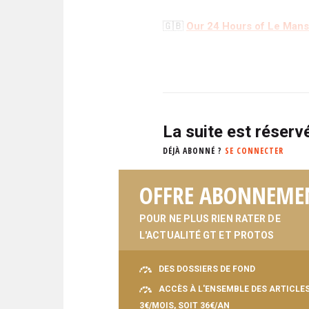
🇬🇧
Our 24 Hours of Le Mans 
La suite est réser
DÉJÀ ABONNÉ ?
SE CONNECTER
OFFRE ABONNEME
POUR NE PLUS RIEN RATER DE
L'ACTUALITÉ GT ET PROTOS
DES DOSSIERS DE FOND
ACCÈS À L'ENSEMBLE DES ARTICLE
3€/MOIS, SOIT 36€/AN