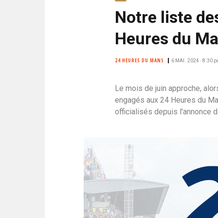
N
i
Notre liste d
C
p
I
Heures du Ma
a
P
l
A
L
24 HEURES DU MANS
6 MAI. 2024 ‧ 8:30
p
E
Le mois de juin approche, alo
engagés aux 24 Heures du Man
officialisés depuis l'annonce d