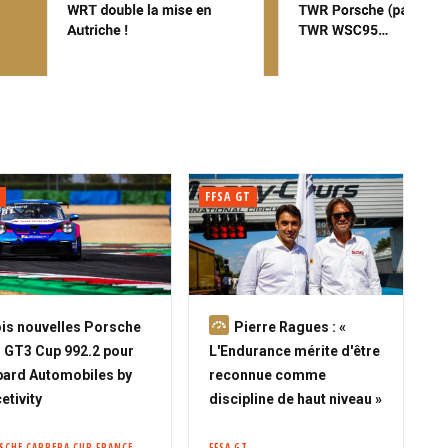
FFSA GT
A
is nouvelles Porsche
Pierre Ragues : «
b
 GT3 Cup 992.2 pour
L'Endurance mérite d'être
o
ard Automobiles by
reconnue comme
n
etivity
discipline de haut niveau »
n
é
SCHE CARRERA CUP FRANCE
FFSA GT