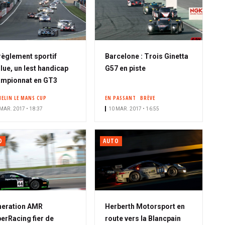
règlement sportif
Barcelone : Trois Ginetta
lue, un lest handicap
G57 en piste
mpionnat en GT3
HELIN LE MANS CUP
EN PASSANT
BRÈVE
MAR. 2017 • 18:37
10 MAR. 2017 • 16:55
O
AUTO
neration AMR
Herberth Motorsport en
erRacing fier de
route vers la Blancpain