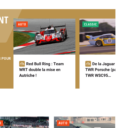
NT
S POUR
O
AUTO