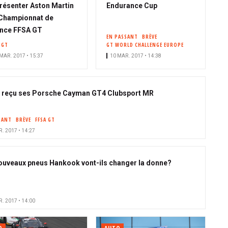
résenter Aston Martin
Endurance Cup
Championnat de
nce FFSA GT
EN PASSANT
BRÈVE
 GT
GT WORLD CHALLENGE EUROPE
MAR. 2017 • 15:37
10 MAR. 2017 • 14:38
 reçu ses Porsche Cayman GT4 Clubsport MR
SANT
BRÈVE
FFSA GT
. 2017 • 14:27
ouveaux pneus Hankook vont-ils changer la donne?
. 2017 • 14:00