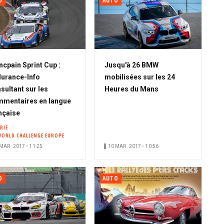
O
AUTO
ncpain Sprint Cup :
Jusqu'à 26 BMW
urance-Info
mobilisées sur les 24
sultant sur les
Heures du Mans
mentaires en langue
nçaise
RIE
WORLD CHALLENGE EUROPE
MAR. 2017 • 11:25
10 MAR. 2017 • 10:56
O
AUTO