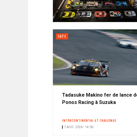
N
i
A
i
C
l
N
p
I
a
P
T
l
A
IGTC
L
E
Tadasuke Makino fer de lance d
Ponos Racing à Suzuka
INTERCONTINENTAL GT CHALLENGE
7 AOÛ. 2026 • 14:00