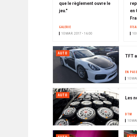
que le règlement ouvre le
rep
jeu."
en 
Fra
GALERIE
FFSA
10 MAR. 2017 • 16:00
10 
AUTO
TFT a
EN PAS
10 MAR
AUTO
Les n
DTM
10 MAR