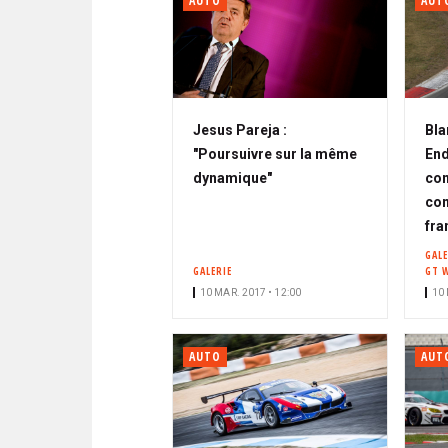
AUTO
AUT
Jesus Pareja :
Bla
"Poursuivre sur la même
End
dynamique"
con
com
fra
GALE
GALERIE
GT 
10 MAR. 2017 • 12:00
10 
AUTO
AUT