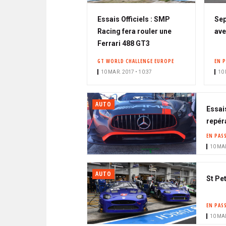
Essais Officiels : SMP
Sep
Racing fera rouler une
av
Ferrari 488 GT3
GT WORLD CHALLENGE EUROPE
EN 
10 MAR. 2017 • 10:37
10 
AUTO
Essai
repér
EN PAS
10 MAR
AUTO
St Pe
EN PAS
10 MAR