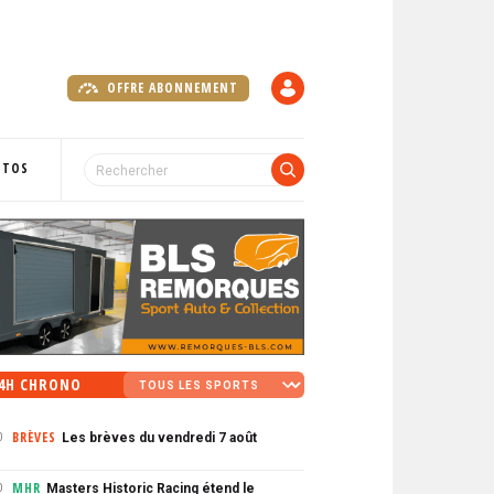
OFFRE ABONNEMENT
C
O
M
P
OTOS
T
E
4H CHRONO
BRÈVES
Les brèves du vendredi 7 août
0
MHR
Masters Historic Racing étend le
0