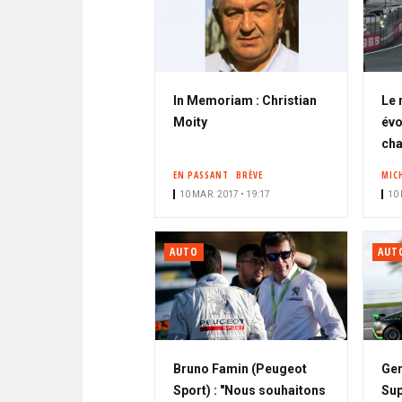
In Memoriam : Christian
Le 
Moity
évo
cha
EN PASSANT
BRÈVE
MIC
10 MAR. 2017 • 19:17
10 
AUTO
AUT
Bruno Famin (Peugeot
Ge
Sport) : "Nous souhaitons
Sup