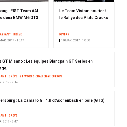
ang : FIST Team AAI
Le Team Visiom soutient
ec deux BMW M6 GT3
le Rallye des P'tits Cracks
PASSANT
BRÈVE
DIVERS
MAR. 2017 • 10:17
10 MAR. 2017 • 10:00
s GT Misano : Les équipes Blancpain GT Series en
age...
SANT
BRÈVE
GT WORLD CHALLENGE EUROPE
. 2017 • 9:14
tersburg : La Camaro GT4.R d'Aschenbach en pole (GTS)
SANT
BRÈVE
. 2017 • 8:47